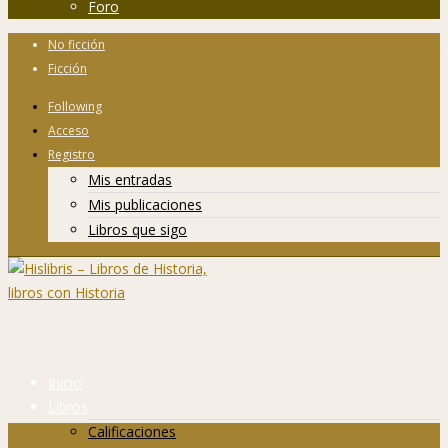
Foro
No ficción
Ficción
Following
Acceso
Registro
Mis entradas
Mis publicaciones
Libros que sigo
Inicio
Libros
Calificaciones