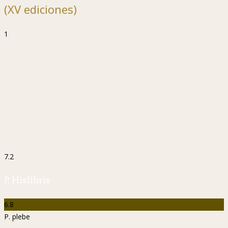
(XV ediciones)
1
7.2
P. Hislibris
6.8
P. plebe