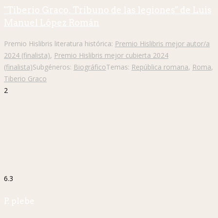
"Tiberio Graco. Tribuno de las legiones" de Luis
Manuel López Román
Premio Hislibris literatura histórica:
Premio Hislibris mejor autor/a
2024 (finalista)
,
Premio Hislibris mejor cubierta 2024
(finalista)
Subgéneros:
Biográfico
Temas:
República romana
,
Roma
,
Tiberio Graco
2
6.3
P. plebe