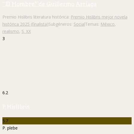
“El Hombre” de Guillermo Arriaga
Premio Hislibris literatura histórica:
Premio Hislibris mejor novela
histórica 2025 (finalista)
Subgéneros:
Social
Temas:
México
,
realismo
,
S. XX
3
6.2
P. Hislibris
5.7
P. plebe