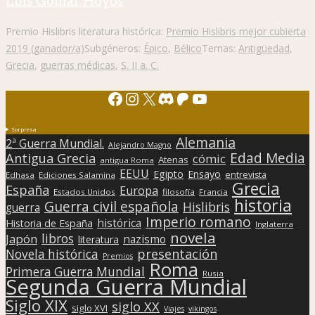
Luis Gomar Hoyos
Premio Hislibris literatura histórica:
Premio Hislibris mejor cubierta
2019 (ganador/a)
Subgéneros:
Épico
,
Bélico
Temas:
Antigüedad
,
Grecia
,
guerras médicas
,
S. II a. C.
Facebook
Instagram
X
Discord
Patreon
YouTube
Sorpresa
Alemania
2ª Guerra Mundial.
Alejandro Magno
Edad Media
Antigua Grecia
cómic
Atenas
antigua Roma
EEUU
Egipto
Ensayo
entrevista
Edhasa
Ediciones Salamina
Grecia
España
Europa
Estados Unidos
filosofía
Francia
historia
Guerra civil española
Hislibris
guerra
Imperio romano
histórica
Historia de España
Inglaterra
novela
libros
Japón
nazismo
literatura
presentación
Novela histórica
Premios
Roma
Primera Guerra Mundial
Rusia
Segunda Guerra Mundial
Siglo XIX
siglo XX
siglo XVI
Viajes
vikingos