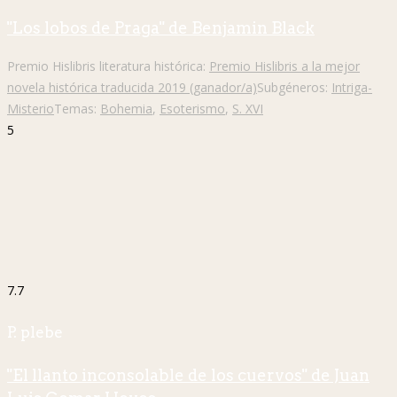
"Los lobos de Praga" de Benjamin Black
Premio Hislibris literatura histórica:
Premio Hislibris a la mejor
novela histórica traducida 2019 (ganador/a)
Subgéneros:
Intriga-
Misterio
Temas:
Bohemia
,
Esoterismo
,
S. XVI
5
7.7
P. plebe
"El llanto inconsolable de los cuervos" de Juan