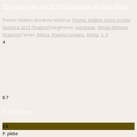
El esclavo de los 32.000 denarios de Blas Malo
Premio Hislibris literatura histórica:
Premio Hislibris mejor novela
histórica 2023 (finalista)
Subgéneros:
Aventuras
,
Intriga-Misterio
,
Realismo
Temas:
Bética
,
Imperio romano
,
Roma
,
S. II
4
8.7
P. Hislibris
6.8
P. plebe