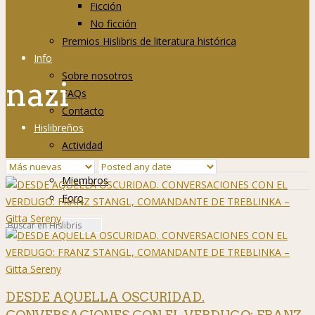
Ficción
No ficción
Premios Hislibris de literatura histórica
Info
Sobre nosotros
nazi
FAQs
Contacto
Hislibreños
Actividad
Grupos
Miembros
Foro
DESDE AQUELLA OSCURIDAD.