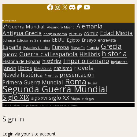
Facebook
Instagram
X
Discord
Patreon
YouTube
Sorpresa
Alemania
2ª Guerra Mundial.
Alejandro Magno
Edad Media
Antigua Grecia
cómic
Atenas
antigua Roma
EEUU
Egipto
Ensayo
entrevista
Edhasa
Ediciones Salamina
Grecia
España
Europa
Estados Unidos
filosofía
Francia
historia
Guerra civil española
Hislibris
guerra
Imperio romano
histórica
Historia de España
Inglaterra
novela
libros
Japón
nazismo
literatura
presentación
Novela histórica
Premios
Roma
Primera Guerra Mundial
Rusia
Segunda Guerra Mundial
Siglo XIX
siglo XX
siglo XVI
Viajes
vikingos
Todos los derechos pertenecen a Hislibris Asociación cultural
Sign In
Login via your site account