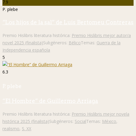
7.9
P. plebe
“Los hijos de la sal” de Luis Bertomeu Contreras
Premio Hislibris literatura histórica:
Premio Hislibris mejor autor/a
novel 2025 (finalista)
Subgéneros:
Bélico
Temas:
Guerra de la
Independencia española
5
6.3
P. plebe
“El Hombre” de Guillermo Arriaga
Premio Hislibris literatura histórica:
Premio Hislibris mejor novela
histórica 2025 (finalista)
Subgéneros:
Social
Temas:
México
,
realismo
,
S. XX