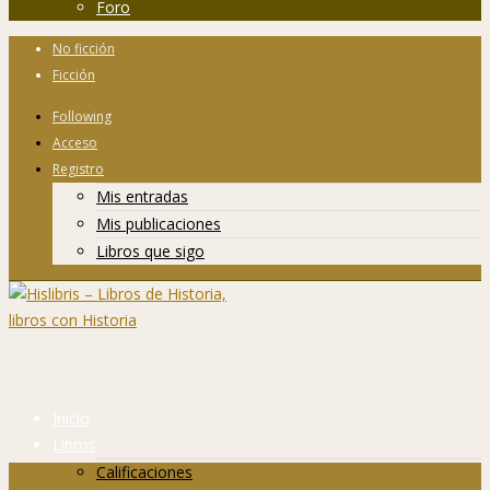
Foro
No ficción
Ficción
Following
Acceso
Registro
Mis entradas
Mis publicaciones
Libros que sigo
Inicio
Libros
Calificaciones