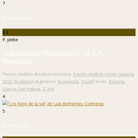
7
P. Hislibris
8.3
P. plebe
“Las brujas de Manningtree” de A. K.
Blakemore
Premio Hislibris literatura histórica:
Premio Hislibris mejor cubierta
2025 (finalista)
Subgéneros:
humanista
,
Social
Temas:
Brujería
,
Guerra Civil inglesa
,
S. XVII
4
5
P. Hislibris