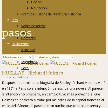
Ficción
No ficción
Premios Hislibris de literatura histórica
Info
Sobre nosotros
pasos
FAQs
Contacto
Hislibreños
Actividad
Grupos
Miembros
Foro
HUELLAS – Richard Holmes
Después de terminar su biografía de Shelley, Richard Holmes viajó
en 1974 a París con la intención de escribir una novela. Al parecer
la intención no prosperó, en cambio tuvo más provecho el que
Holmes se dedicara a rodar por las calles de la capital francesa al
estilo del ‘flâneur’, el paseante sin rumbo que todo lo observa y a