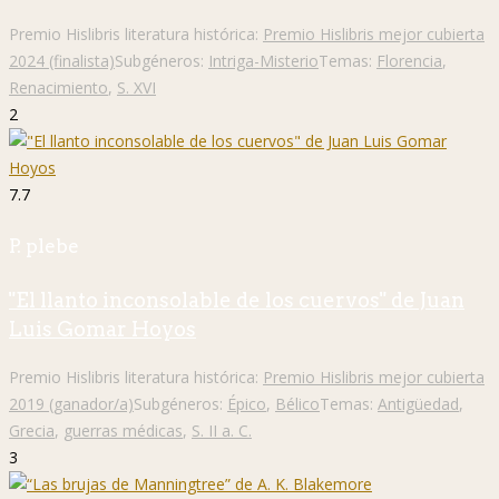
Premio Hislibris literatura histórica:
Premio Hislibris mejor cubierta
2024 (finalista)
Subgéneros:
Intriga-Misterio
Temas:
Florencia
,
Renacimiento
,
S. XVI
2
7.7
P. plebe
"El llanto inconsolable de los cuervos" de Juan
Luis Gomar Hoyos
Premio Hislibris literatura histórica:
Premio Hislibris mejor cubierta
2019 (ganador/a)
Subgéneros:
Épico
,
Bélico
Temas:
Antigüedad
,
Grecia
,
guerras médicas
,
S. II a. C.
3