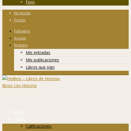
Foro
No ficción
Ficción
Following
Acceso
Registro
Mis entradas
Mis publicaciones
Libros que sigo
Inicio
Libros
Calificaciones