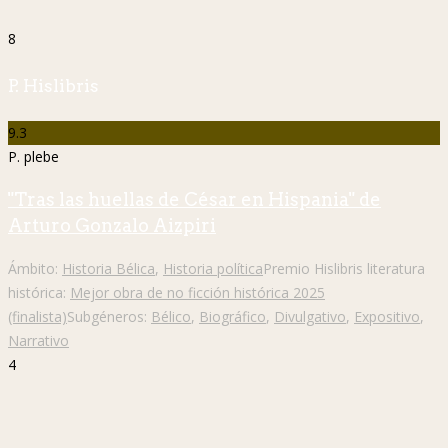
8
P. Hislibris
9.3
P. plebe
"Tras las huellas de César en Hispania" de
Arturo Gonzalo Aizpiri
Ámbito:
Historia Bélica
,
Historia política
Premio Hislibris literatura
histórica:
Mejor obra de no ficción histórica 2025
(finalista)
Subgéneros:
Bélico
,
Biográfico
,
Divulgativo
,
Expositivo
,
Narrativo
4