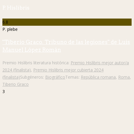
P. Hislibris
6.8
P. plebe
"Tiberio Graco. Tribuno de las legiones" de Luis
Manuel López Román
Premio Hislibris literatura histórica:
Premio Hislibris mejor autor/a
2024 (finalista)
,
Premio Hislibris mejor cubierta 2024
(finalista)
Subgéneros:
Biográfico
Temas:
República romana
,
Roma
,
Tiberio Graco
3