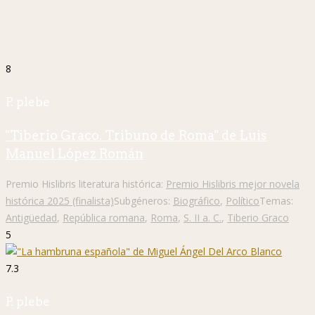
8
P. plebe
"Tiberio Graco. Tribuno de Roma" de Luis
Manuel López Román
Premio Hislibris literatura histórica:
Premio Hislibris mejor novela
histórica 2025 (finalista)
Subgéneros:
Biográfico
,
Político
Temas:
Antigüedad
,
República romana
,
Roma
,
S. II a. C.
,
Tiberio Graco
5
7.3
P. plebe