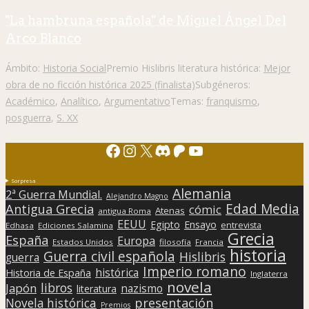
"La hambruna española" de Miguel Ángel Del
Arco Blanco
Ámbito:
Historia Social
Premio Hislibris literatura histórica:
Mejor
obra de no ficción histórica 2025 (finalista)
Subgéneros:
Académico
,
Analítico
,
Argumentativo
Temas:
franquismo
,
posguerra
,
S. XX
Facebook
Instagram
X
Discord
Patreon
YouTube
Sorpresa
Alemania
2ª Guerra Mundial.
Alejandro Magno
Edad Media
Antigua Grecia
cómic
Atenas
antigua Roma
EEUU
Egipto
Ensayo
entrevista
Edhasa
Ediciones Salamina
Grecia
España
Europa
Estados Unidos
filosofía
Francia
historia
Guerra civil española
Hislibris
guerra
Imperio romano
histórica
Historia de España
Inglaterra
novela
libros
Japón
nazismo
literatura
presentación
Novela histórica
Premios