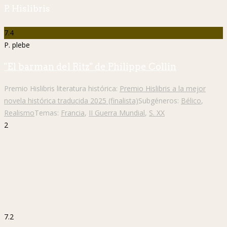
P. Hislibris
7.4
P. plebe
"El barman del Ritz" de Philippe Collin
Premio Hislibris literatura histórica:
Premio Hislibris a la mejor
novela histórica traducida 2025 (finalista)
Subgéneros:
Bélico
,
Realismo
Temas:
Francia
,
II Guerra Mundial
,
S. XX
2
7.2