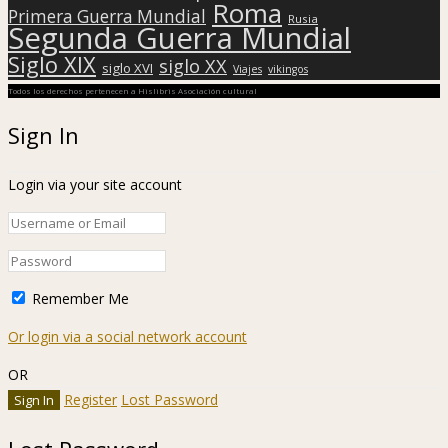
Roma
Primera Guerra Mundial
Rusia
Segunda Guerra Mundial
Siglo XIX
siglo XX
siglo XVI
Viajes
vikingos
Todos los derechos pertenecen a Hislibris Asociación cultural
Sign In
Login via your site account
Remember Me
Or login via a social network account
OR
Register
Lost Password