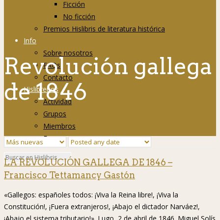
Ficción
No ficción
Premios Hislibris de literatura histórica
Info
Sobre nosotros
Revolución gallega
FAQs
Contacto
de 1846
Hislibreños
Actividad
Grupos
Miembros
Foro
LA REVOLUCIÓN GALLEGA DE 1846 –
Francisco Tettamancy Gastón
«Gallegos: españoles todos: ¡Viva la Reina libre!, ¡Viva la
Constitución!, ¡Fuera extranjeros!, ¡Abajo el dictador Narváez!,
¡Abajo el sistema tributario!». Lugo, 2 de abril de 1846. Miguel Solís