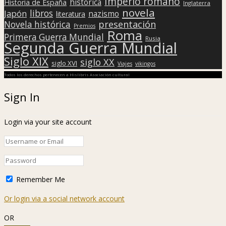
Imperio romano
histórica
Historia de España
Inglaterra
novela
libros
Japón
nazismo
literatura
presentación
Novela histórica
Premios
Roma
Primera Guerra Mundial
Rusia
Segunda Guerra Mundial
Siglo XIX
siglo XX
siglo XVI
Viajes
vikingos
Todos los derechos pertenecen a Hislibris Asociación cultural
Sign In
Login via your site account
Remember Me
Or login via a social network account
OR