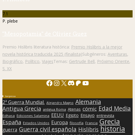
7.1
P. plebe
"Mesopotamia" de Olivier Guez
Premio Hislibris literatura histórica:
Premio Hislibris a la mejor
novela histórica traducida 2025 (finalista)
Subgéneros:
Aventuras
,
Biográfico
,
Político
,
Viajes
Temas:
Gertrude Bell
,
Próximo Oriente
,
S. XX
Facebook
Instagram
X
Discord
Patreon
YouTube
Sorpresa
Alemania
2ª Guerra Mundial.
Alejandro Magno
Edad Media
Antigua Grecia
cómic
Atenas
antigua Roma
EEUU
Egipto
Ensayo
entrevista
Edhasa
Ediciones Salamina
Grecia
España
Europa
Estados Unidos
filosofía
Francia
historia
Guerra civil española
Hislibris
guerra