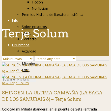
Ficción
No ficción
Premios Hislibris de literatura histórica
Info
Sobre nosotros
Terje Solum
FAQs
Contacto
Hislibreños
Actividad
Grupos
Miembros
Foro
SHINGEN. LA ÚLTIMA CAMPAÑA (LA SAGA
DE LOS SAMURAIS 6) – Terje Solum
Colocad mi Mihata (bandera) en el puente de Seta (entrada