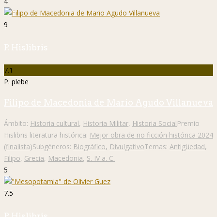
4
9
P. Hislibris
7.1
P. plebe
Filipo de Macedonia de Mario Agudo Villanueva
Ámbito:
Historia cultural
,
Historia Militar
,
Historia Social
Premio
Hislibris literatura histórica:
Mejor obra de no ficción histórica 2024
(finalista)
Subgéneros:
Biográfico
,
Divulgativo
Temas:
Antigüedad
,
Filipo
,
Grecia
,
Macedonia
,
S. IV a. C.
5
7.5
P. Hislibris