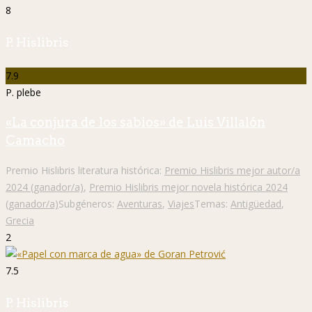
8
P. Hislibris
7.9
P. plebe
«La conjura de los sabios» de Luis Villalón
Camacho
Premio Hislibris literatura histórica:
Premio Hislibris mejor autor/a
2024 (ganador/a)
,
Premio Hislibris mejor novela histórica 2024
(ganador/a)
Subgéneros:
Aventuras
,
Viajes
Temas:
Antigüedad
,
Grecia
2
7.5
P. Hislibris