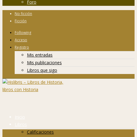
Foro
No ficción
Ficción
Following
Acceso
Registro
Mis entradas
Mis publicaciones
Libros que sigo
Inicio
Libros
Calificaciones