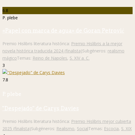
6.8
P. plebe
«Papel con marca de agua» de Goran Petrović
Premio Hislibris literatura histórica:
Premio Hislibris a la mejor
novela histórica traducida 2024 (finalista)
Subgéneros:
realismo
mágico
Temas:
Reino de Napoles
,
S. XIV a. C.
3
7.8
P. plebe
"Despejado" de Carys Davies
Premio Hislibris literatura histórica:
Premio Hislibris mejor cubierta
2025 (finalista)
Subgéneros:
Realismo
,
Social
Temas:
Escocia
,
S. XIX