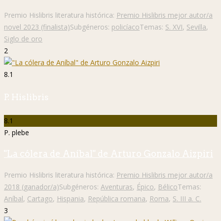
Premio Hislibris literatura histórica:
Premio Hislibris mejor autor/a
novel 2023 (finalista)
Subgéneros:
policíaco
Temas:
S. XVI
,
Sevilla
,
Siglo de oro
2
8.1
P. Hislibris
8.1
P. plebe
"La cólera de Aníbal" de Arturo Gonzalo Aizpiri
Premio Hislibris literatura histórica:
Premio Hislibris mejor autor/a
2018 (ganador/a)
Subgéneros:
Aventuras
,
Épico
,
Bélico
Temas:
Aníbal
,
Cartago
,
Hispania
,
República romana
,
Roma
,
S. III a. C.
3