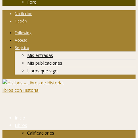
Foro
No ficción
Ficción
Following
Acceso
Registro
Mis entradas
Mis publicaciones
Libros que sigo
Inicio
Libros
Calificaciones