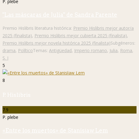
P. plebe
"Las máscaras de Julia" de Sandra Parente
Premio Hislibris literatura histórica:
Premio Hislibris mejor autor/a
2025 (finalista)
,
Premio Hislibris mejor cubierta 2025 (finalista)
,
Premio Hislibris mejor novela histórica 2025 (finalista)
Subgéneros:
drama
,
Político
Temas:
Antigüedad
,
Imperio romano
,
Julia
,
Roma
,
S. I
5
8
P. Hislibris
7.9
P. plebe
«Entre los muertos» de Stanisław Lem