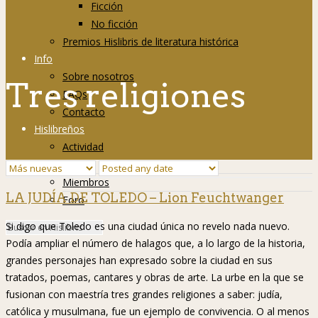
Ficción
No ficción
Premios Hislibris de literatura histórica
Info
Sobre nosotros
Tres religiones
FAQs
Contacto
Hislibreños
Actividad
Grupos
Miembros
LA JUDÍA DE TOLEDO – Lion Feuchtwanger
Foro
Si digo que Toledo es una ciudad única no revelo nada nuevo.
Podía ampliar el número de halagos que, a lo largo de la historia,
grandes personajes han expresado sobre la ciudad en sus
tratados, poemas, cantares y obras de arte. La urbe en la que se
fusionan con maestría tres grandes religiones a saber: judía,
católica y musulmana, fue un ejemplo de convivencia. O al menos