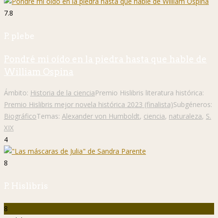
7.8
P. plebe
Pondré mi oído en la piedra hasta que hable de
William Ospina
Ámbito:
Historia de la ciencia
Premio Hislibris literatura histórica:
Premio Hislibris mejor novela histórica 2023 (finalista)
Subgéneros:
Biográfico
Temas:
Alexander von Humboldt
,
ciencia
,
naturaleza
,
S.
XIX
4
8
P. Hislibris
8