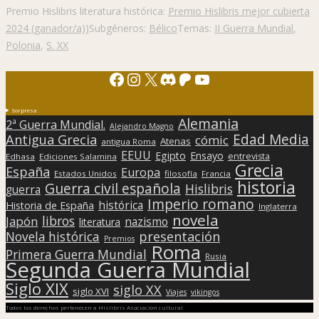
Premio Hislibris literatura histórica:
Premio Hislibris mejor cubierta
2024 (ganador/a))
Subgéneros:
Bélico
Temas:
II Guerra Mundial
,
Polonia
,
S. XX
Facebook
Instagram
X
Discord
Patreon
YouTube
Sorpresa
Alemania
2ª Guerra Mundial.
Alejandro Magno
Edad Media
Antigua Grecia
cómic
Atenas
antigua Roma
EEUU
Egipto
Ensayo
entrevista
Edhasa
Ediciones Salamina
Grecia
España
Europa
Estados Unidos
filosofía
Francia
historia
Guerra civil española
Hislibris
guerra
Imperio romano
histórica
Historia de España
Inglaterra
novela
libros
Japón
nazismo
literatura
presentación
Novela histórica
Premios
Roma
Primera Guerra Mundial
Rusia
Segunda Guerra Mundial
Siglo XIX
siglo XX
siglo XVI
Viajes
vikingos
Todos los derechos pertenecen a Hislibris Asociación cultural