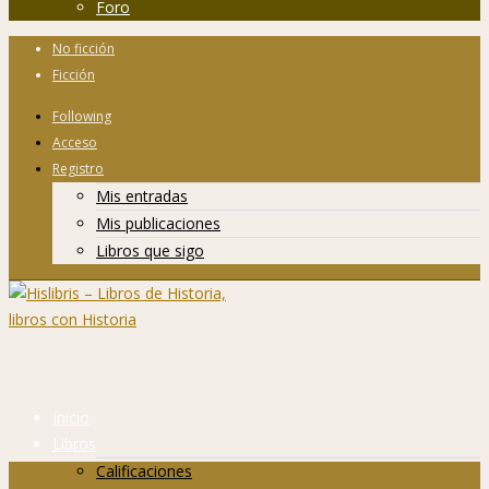
Foro
No ficción
Ficción
Following
Acceso
Registro
Mis entradas
Mis publicaciones
Libros que sigo
Inicio
Libros
Calificaciones