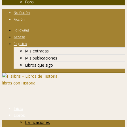
Foro
No ficción
Ficción
Following
Acceso
Registro
Mis entradas
Mis publicaciones
Libros que sigo
Inicio
Libros
Calificaciones