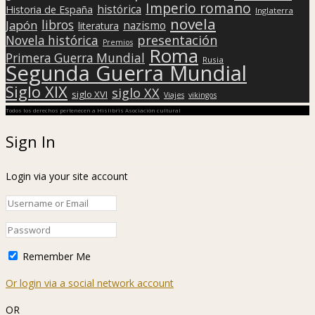
Imperio romano
histórica
Historia de España
Inglaterra
novela
libros
Japón
nazismo
literatura
presentación
Novela histórica
Premios
Roma
Primera Guerra Mundial
Rusia
Segunda Guerra Mundial
Siglo XIX
siglo XX
siglo XVI
Viajes
vikingos
Todos los derechos pertenecen a Hislibris Asociación cultural
Sign In
Login via your site account
Remember Me
Or login via a social network account
OR