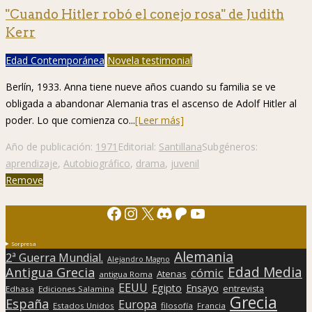
"Cuando Hitler robó el conejo rosa" de Judith
Kerr
Edad Contemporánea
Novela testimonial
Berlín, 1933. Anna tiene nueve años cuando su familia se ve
obligada a abandonar Alemania tras el ascenso de Adolf Hitler al
poder. Lo que comienza co...
[Leer más]
Año de publicación:
1971
Editorial:
Santillana
Subgéneros:
aprendizaje
,
Autobiográfico
,
drama
,
juvenil
Remove
Facebook
Instagram
X
Discord
Patreon
YouTube
Sorpresa
Alemania
2ª Guerra Mundial.
Alejandro Magno
Edad Media
Antigua Grecia
cómic
Atenas
antigua Roma
EEUU
Egipto
Ensayo
entrevista
Edhasa
Ediciones Salamina
Grecia
España
Europa
Estados Unidos
filosofía
Francia