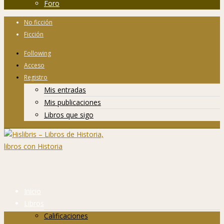
Foro
No ficción
Ficción
Following
Acceso
Registro
Mis entradas
Mis publicaciones
Libros que sigo
Inicio
Libros
Calificaciones