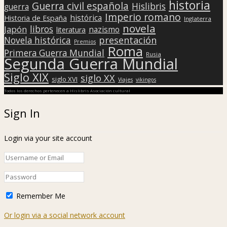
historia
Guerra civil española
Hislibris
guerra
Imperio romano
histórica
Historia de España
Inglaterra
novela
libros
Japón
nazismo
literatura
presentación
Novela histórica
Premios
Roma
Primera Guerra Mundial
Rusia
Segunda Guerra Mundial
Siglo XIX
siglo XX
siglo XVI
Viajes
vikingos
Todos los derechos pertenecen a Hislibris Asociación cultural
Sign In
Login via your site account
Remember Me
Or login via a social network account