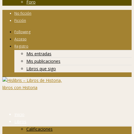
Foro
No ficción
Ficción
Following
Acceso
Registro
Mis entradas
Mis publicaciones
Libros que sigo
Inicio
Libros
Calificaciones