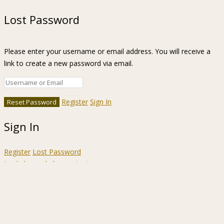
Lost Password
Please enter your username or email address. You will receive a
link to create a new password via email.
Register
Sign In
Sign In
Register
Lost Password
Ir a la barra de herramientas
Acerca
WordPress.org
de
Documentación
WordPress
Aprende WordPress
Soporte