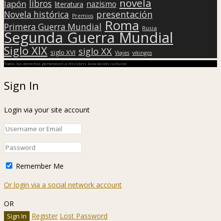
novela
libros
Japón
nazismo
literatura
presentación
Novela histórica
Premios
Roma
Primera Guerra Mundial
Rusia
Segunda Guerra Mundial
Siglo XIX
siglo XX
siglo XVI
Viajes
vikingos
Todos los derechos pertenecen a Hislibris Asociación cultural
Sign In
Login via your site account
Remember Me
Or login via a social network account
OR
Register
Lost Password