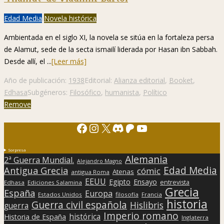
Edad Media
Novela histórica
Ambientada en el siglo XI, la novela se sitúa en la fortaleza persa
de Alamut, sede de la secta ismailí liderada por Hasan ibn Sabbah.
Desde allí, el ...
[Leer más]
Año de publicación:
1938
Editorial:
Alianza editorial
,
Booket
,
Edhasa
Subgéneros:
Filosófico
,
humanista
,
Político
Remove
Facebook
Instagram
X
Discord
Patreon
YouTube
Sorpresa
Alemania
2ª Guerra Mundial.
Alejandro Magno
Edad Media
Antigua Grecia
cómic
Atenas
antigua Roma
EEUU
Egipto
Ensayo
entrevista
Edhasa
Ediciones Salamina
Grecia
España
Europa
Estados Unidos
filosofía
Francia
historia
Guerra civil española
Hislibris
guerra
Imperio romano
histórica
Historia de España
Inglaterra