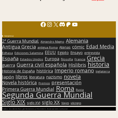
Facebook
Instagram
X
Discord
Patreon
YouTube
Sorpresa
Alemania
2ª Guerra Mundial.
Alejandro Magno
Edad Media
Antigua Grecia
cómic
Atenas
antigua Roma
EEUU
Egipto
Ensayo
entrevista
Edhasa
Ediciones Salamina
Grecia
España
Europa
Estados Unidos
filosofía
Francia
historia
Guerra civil española
Hislibris
guerra
Imperio romano
histórica
Historia de España
Inglaterra
novela
libros
Japón
nazismo
literatura
presentación
Novela histórica
Premios
Roma
Primera Guerra Mundial
Rusia
Segunda Guerra Mundial
Siglo XIX
siglo XX
siglo XVI
Viajes
vikingos
Todos los derechos pertenecen a Hislibris Asociación cultural