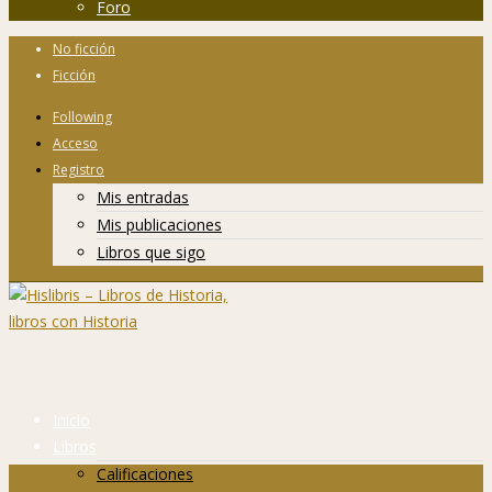
Foro
No ficción
Ficción
Following
Acceso
Registro
Mis entradas
Mis publicaciones
Libros que sigo
Inicio
Libros
Calificaciones