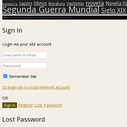
novela
libros
Japón
Novela hi
nazismo
literatura
Inglaterra
Segunda Guerra Mundial
Siglo XIX
Todos los derechos pertenecen a Hislibris Asociación cultural
Sign In
Login via your site account
Remember Me
Or login via a social network account
OR
Register
Lost Password
Lost Password