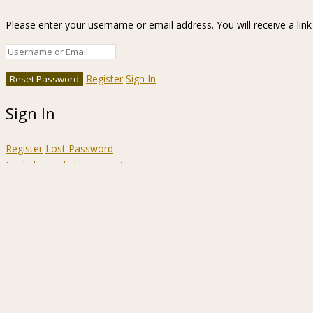
Please enter your username or email address. You will receive a lin
Register
Sign In
Sign In
Register
Lost Password
Ir a la barra de herramientas
Acerca
WordPress.org
de
Documentación
WordPress
Aprende WordPress
Soporte
Sugerencias
Acceder
Registrarse