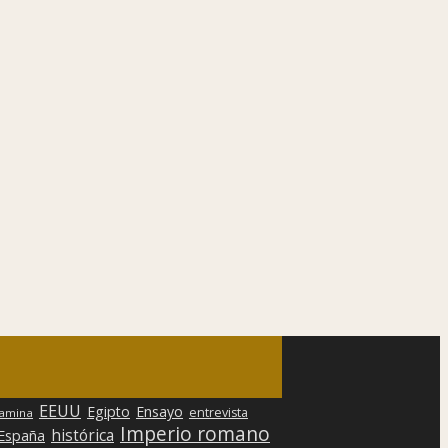
EEUU
Egipto
Ensayo
entrevista
lamina
Imperio romano
histórica
 España