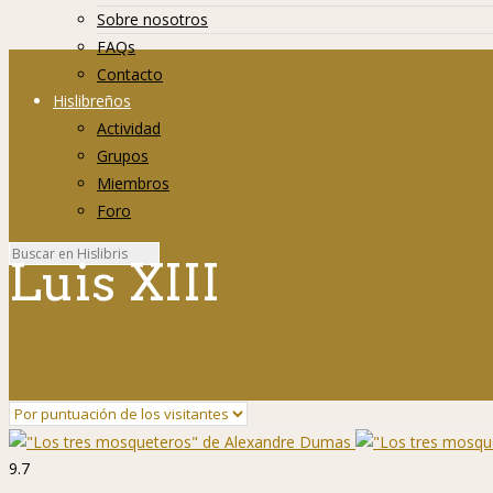
Sobre nosotros
FAQs
Contacto
Hislibreños
Actividad
Grupos
Miembros
Foro
Luis XIII
9.7