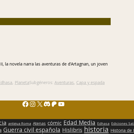
III, la novela narra las aventuras de d’Artagnan, un joven
Edhasa
,
Planeta
Subgéneros:
Aventuras
,
Capa y espada
Facebook
Instagram
X
Discord
Patreon
YouTube
Edad Media
cia
cómic
Atenas
antigua Roma
Edhasa
Ediciones Sa
historia
Guerra civil española
Hislibris
a
Historia de