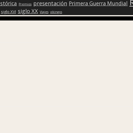
presentación
stórica
Primera Guerra Mundial
Premios
siglo XX
siglo XVI
Viajes
vikingos