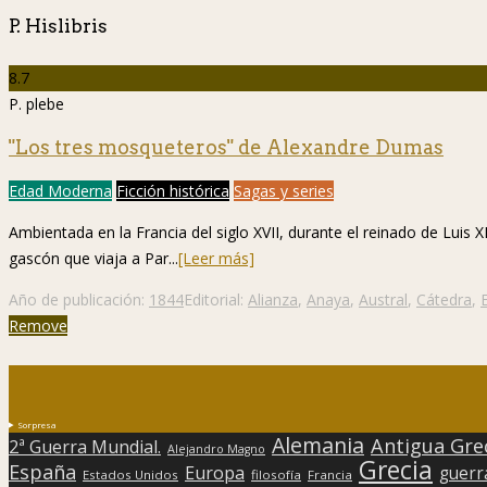
P. Hislibris
8.7
P. plebe
"Los tres mosqueteros" de Alexandre Dumas
Edad Moderna
Ficción histórica
Sagas y series
Ambientada en la Francia del siglo XVII, durante el reinado de Luis X
gascón que viaja a Par...
[Leer más]
Año de publicación:
1844
Editorial:
Alianza
,
Anaya
,
Austral
,
Cátedra
,
Remove
Sorpresa
Alemania
Antigua Gre
2ª Guerra Mundial.
Alejandro Magno
Grecia
España
Europa
guerr
Estados Unidos
filosofía
Francia