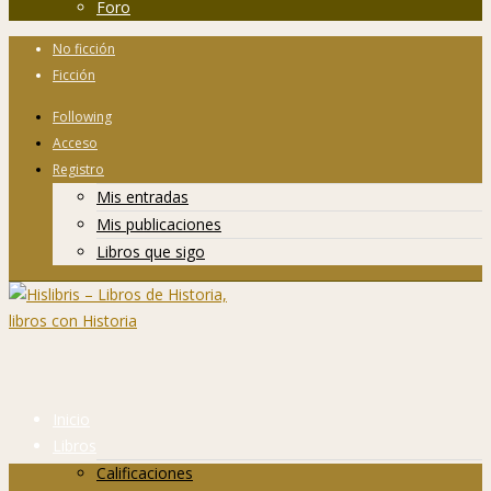
Foro
No ficción
Ficción
Following
Acceso
Registro
Mis entradas
Mis publicaciones
Libros que sigo
Inicio
Libros
Calificaciones