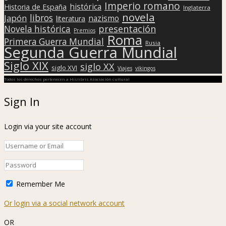
Imperio romano
histórica
Historia de España
Inglaterra
novela
libros
Japón
nazismo
literatura
presentación
Novela histórica
Premios
Roma
Primera Guerra Mundial
Rusia
Segunda Guerra Mundial
Siglo XIX
siglo XX
siglo XVI
Viajes
vikingos
Todos los derechos pertenecen a Hislibris Asociación cultural
Sign In
Login via your site account
Remember Me
Or login via a social network account
OR