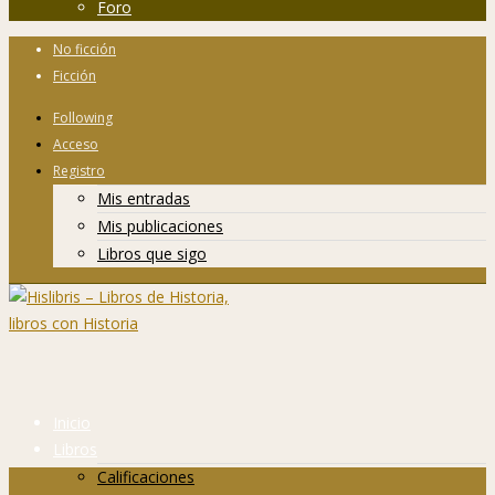
Foro
No ficción
Ficción
Following
Acceso
Registro
Mis entradas
Mis publicaciones
Libros que sigo
Inicio
Libros
Calificaciones