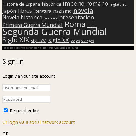
Imperio romano
histórica
Historia de España
Inglaterra
novela
libros
Japón
nazismo
literatura
presentación
Novela histórica
Premios
Roma
Primera Guerra Mundial
Rusia
Segunda Guerra Mundial
Siglo XIX
siglo XX
siglo XVI
Viajes
vikingos
Todos los derechos pertenecen a Hislibris Asociación cultural
Sign In
Login via your site account
Remember Me
Or login via a social network account
OR