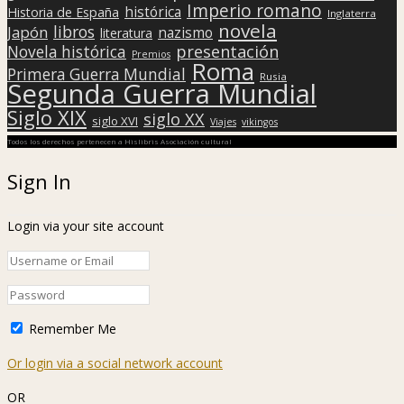
Imperio romano
histórica
Historia de España
Inglaterra
novela
libros
Japón
nazismo
literatura
presentación
Novela histórica
Premios
Roma
Primera Guerra Mundial
Rusia
Segunda Guerra Mundial
Siglo XIX
siglo XX
siglo XVI
Viajes
vikingos
Todos los derechos pertenecen a Hislibris Asociación cultural
Sign In
Login via your site account
Remember Me
Or login via a social network account
OR