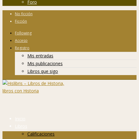
Foro
No ficción
Ficción
Following
Acceso
Registro
Mis entradas
Mis publicaciones
Libros que sigo
Inicio
Libros
Calificaciones