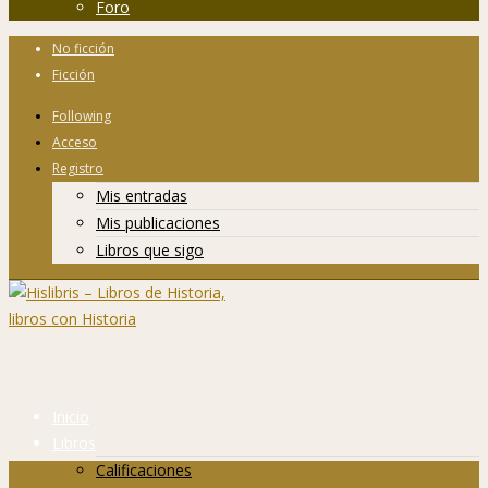
Foro
No ficción
Ficción
Following
Acceso
Registro
Mis entradas
Mis publicaciones
Libros que sigo
Inicio
Libros
Calificaciones