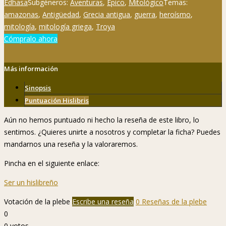
Edhasa
Subgéneros:
Aventuras
,
Épico
,
Mitológico
Temas:
amazonas
,
Antigüedad
,
Grecia antigua
,
guerra
,
heroísmo
,
mitología
,
mitología griega
,
Troya
Cómpralo ahora
Más información
Sinopsis
Puntuación Hislibris
Aún no hemos puntuado ni hecho la reseña de este libro, lo
sentimos. ¿Quieres unirte a nosotros y completar la ficha? Puedes
mandarnos una reseña y la valoraremos.
Pincha en el siguiente enlace:
Ser un hislibreño
Votación de la plebe
Escribe una reseña
0 Reseñas de la plebe
0
0
votos