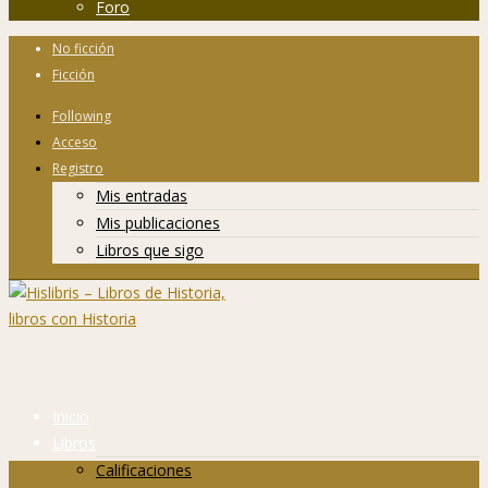
Foro
No ficción
Ficción
Following
Acceso
Registro
Mis entradas
Mis publicaciones
Libros que sigo
Inicio
Libros
Calificaciones