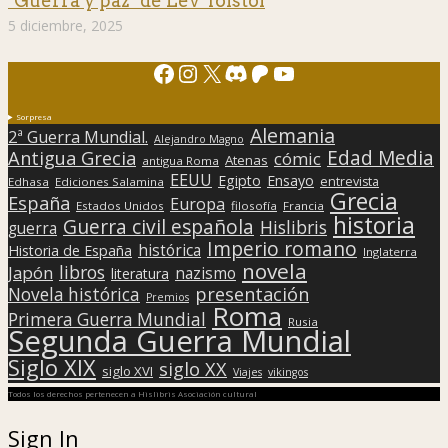
"Guerra y paz" de Lev Tolstói
5 diciembre, 2025
Facebook
Instagram
X
Discord
Patreon
YouTube
Sorpresa
Alemania
2ª Guerra Mundial.
Alejandro Magno
Edad Media
Antigua Grecia
cómic
Atenas
antigua Roma
EEUU
Egipto
Ensayo
entrevista
Edhasa
Ediciones Salamina
Grecia
España
Europa
Estados Unidos
filosofía
Francia
historia
Guerra civil española
Hislibris
guerra
Imperio romano
histórica
Historia de España
Inglaterra
novela
libros
Japón
nazismo
literatura
presentación
Novela histórica
Premios
Roma
Primera Guerra Mundial
Rusia
Segunda Guerra Mundial
Siglo XIX
siglo XX
siglo XVI
Viajes
vikingos
Todos los derechos pertenecen a Hislibris Asociación cultural
Sign In