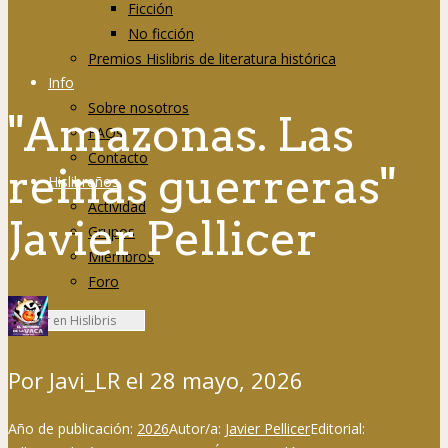
Ficción
No ficción
Premios Hislibris de literatura histórica
Info
Sobre nosotros
"Amazonas. Las
FAQs
Contacto
reinas guerreras"
Hislibreños
Actividad
Javier Pellicer
Grupos
Miembros
Foro
Por
Javi_LR
el
28 mayo, 2026
Año de publicación:
2026
Autor/a:
Javier Pellicer
Editorial: