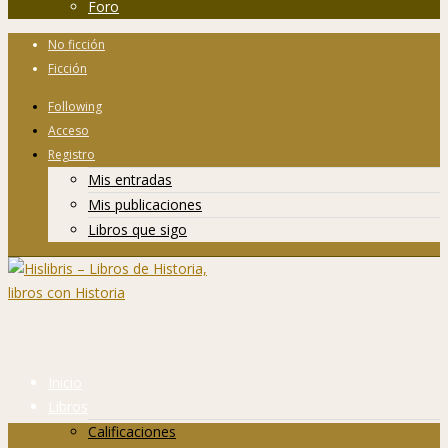
Foro
No ficción
Ficción
Following
Acceso
Registro
Mis entradas
Mis publicaciones
Libros que sigo
Inicio
Libros
Calificaciones