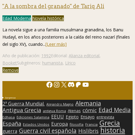
"A la sombra del granado" de Tariq Ali
Edad Moderna
Novela histórica
La novela sigue a una familia musulmana granadina, los Banu
Hudayl, en los años posteriores a la caída del reino nazarí (finales
del siglo XV), cuando...
[Leer más]
Año de publicación:
1992
Editorial:
Alianza editorial
,
Booket
Subgéneros:
humanista
,
Lírico
Remove
Facebook
Instagram
X
Discord
Patreon
YouTube
Sorpresa
Alemania
2ª Guerra Mundial.
Alejandro Magno
Edad Media
Antigua Grecia
cómic
Atenas
antigua Roma
EEUU
Egipto
Ensayo
entrevista
Edhasa
Ediciones Salamina
Grecia
España
Europa
Estados Unidos
filosofía
Francia
historia
Guerra civil española
Hislibris
guerra