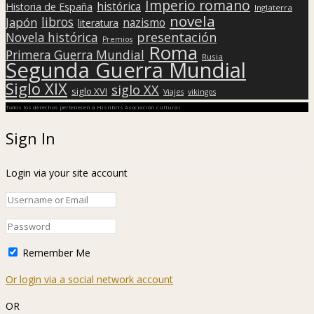
Imperio romano
histórica
Historia de España
Inglaterra
novela
libros
Japón
nazismo
literatura
presentación
Novela histórica
Premios
Roma
Primera Guerra Mundial
Rusia
Segunda Guerra Mundial
Siglo XIX
siglo XX
siglo XVI
Viajes
vikingos
Todos los derechos pertenecen a Hislibris Asociación cultural
Sign In
Login via your site account
Remember Me
Or login via a social network account
OR