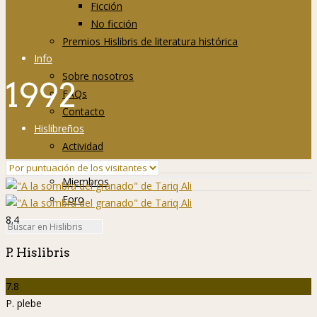
Ficción
No ficción
Premios Hislibris de literatura histórica
Info
Sobre nosotros
1992
FAQs
Contacto
Hislibreños
Actividad
Grupos
Miembros
Foro
8.4
P. Hislibris
7.8
P. plebe