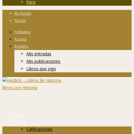
Foro
No ficción
Ficción
Following
Acceso
Registro
Mis entradas
Mis publicaciones
Libros que sigo
Inicio
Libros
Calificaciones