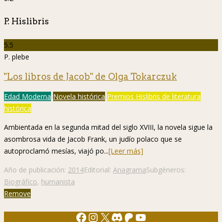
P. Hislibris
5.5
P. plebe
"Los libros de Jacob" de Olga Tokarczuk
Edad Moderna
Novela histórica
Premios Hislibris de literatura
histórica
Ambientada en la segunda mitad del siglo XVIII, la novela sigue la
asombrosa vida de Jacob Frank, un judío polaco que se
autoproclamó mesías, viajó po...
[Leer más]
Año de publicación:
2014
Editorial:
Anagrama
Subgéneros:
Biográfico
,
humanista
Remove
Facebook
Instagram
X
Discord
Patreon
YouTube