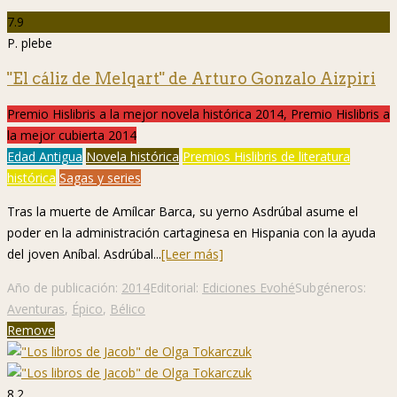
7.9
P. plebe
"El cáliz de Melqart" de Arturo Gonzalo Aizpiri
Premio Hislibris a la mejor novela histórica 2014, Premio Hislibris a
la mejor cubierta 2014
Edad Antigua
Novela histórica
Premios Hislibris de literatura
histórica
Sagas y series
Tras la muerte de Amílcar Barca, su yerno Asdrúbal asume el
poder en la administración cartaginesa en Hispania con la ayuda
del joven Aníbal. Asdrúbal...
[Leer más]
Año de publicación:
2014
Editorial:
Ediciones Evohé
Subgéneros:
Aventuras
,
Épico
,
Bélico
Remove
8.2