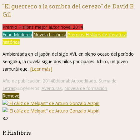
"El guerrero a la sombra del cerezo" de David B.
Gil
Premio Hislibris mejor autor novel 2014
Edad Moderna
Novela histórica
Premios Hislibris de literatura
histórica
Ambientada en el Japón del siglo XVI, en pleno ocaso del período
Sengoku, la novela sigue dos hilos principales: Ichiro, un joven
samurái que...
[Leer más]
Año de publicación:
2014
Editorial:
Autoeditado
,
Suma de
Letras
Subgéneros:
Aventuras
,
Novela de formación
Remove
8.2
P. Hislibris