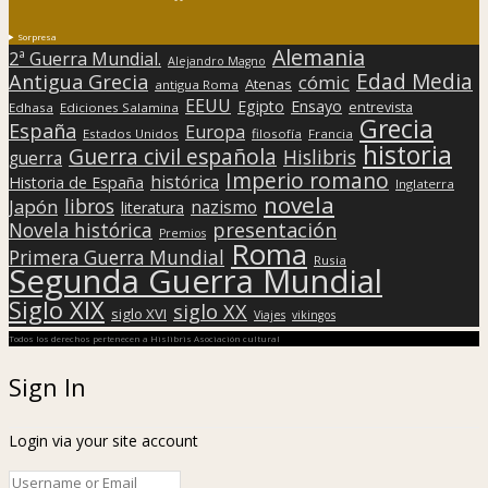
Sorpresa
Alemania
2ª Guerra Mundial.
Alejandro Magno
Edad Media
Antigua Grecia
cómic
Atenas
antigua Roma
EEUU
Egipto
Ensayo
entrevista
Edhasa
Ediciones Salamina
Grecia
España
Europa
Estados Unidos
filosofía
Francia
historia
Guerra civil española
Hislibris
guerra
Imperio romano
histórica
Historia de España
Inglaterra
novela
libros
Japón
nazismo
literatura
presentación
Novela histórica
Premios
Roma
Primera Guerra Mundial
Rusia
Segunda Guerra Mundial
Siglo XIX
siglo XX
siglo XVI
Viajes
vikingos
Todos los derechos pertenecen a Hislibris Asociación cultural
Sign In
Login via your site account