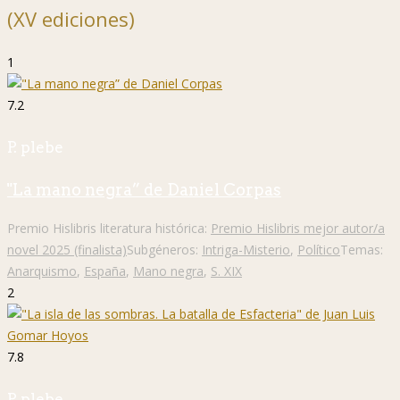
(XV ediciones)
1
7.2
P. plebe
"La mano negra” de Daniel Corpas
Premio Hislibris literatura histórica:
Premio Hislibris mejor autor/a
novel 2025 (finalista)
Subgéneros:
Intriga-Misterio
,
Político
Temas:
Anarquismo
,
España
,
Mano negra
,
S. XIX
2
7.8
P. plebe