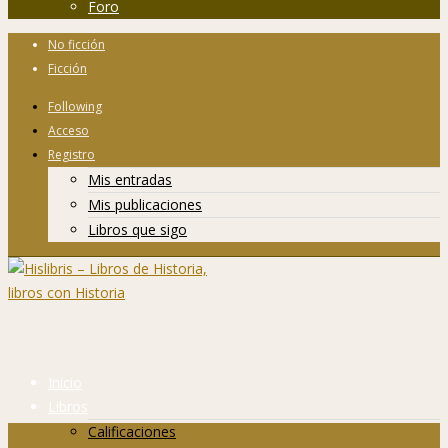
Foro
No ficción
Ficción
Following
Acceso
Registro
Mis entradas
Mis publicaciones
Libros que sigo
Inicio
Libros
Calificaciones