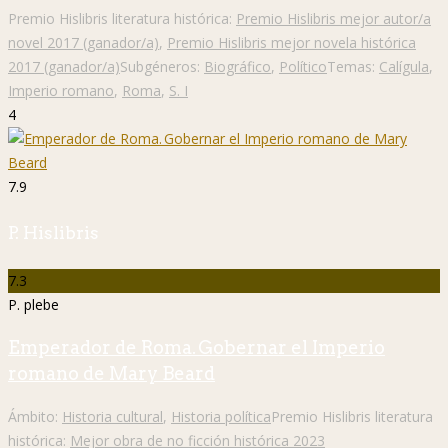
Premio Hislibris literatura histórica:
Premio Hislibris mejor autor/a
novel 2017 (ganador/a)
,
Premio Hislibris mejor novela histórica
2017 (ganador/a)
Subgéneros:
Biográfico
,
Político
Temas:
Calígula
,
Imperio romano
,
Roma
,
S. I
4
7.9
P. Hislibris
7.3
P. plebe
Emperador de Roma. Gobernar el Imperio
romano de Mary Beard
Ámbito:
Historia cultural
,
Historia política
Premio Hislibris literatura
histórica:
Mejor obra de no ficción histórica 2023