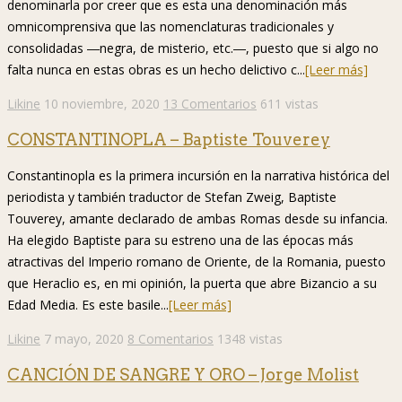
denominarla por creer que es esta una denominación más
omnicomprensiva que las nomenclaturas tradicionales y
consolidadas ―negra, de misterio, etc.―, puesto que si algo no
falta nunca en estas obras es un hecho delictivo c...
[Leer más]
Likine
10 noviembre, 2020
13 Comentarios
611 vistas
CONSTANTINOPLA – Baptiste Touverey
Constantinopla es la primera incursión en la narrativa histórica del
periodista y también traductor de Stefan Zweig, Baptiste
Touverey, amante declarado de ambas Romas desde su infancia.
Ha elegido Baptiste para su estreno una de las épocas más
atractivas del Imperio romano de Oriente, de la Romania, puesto
que Heraclio es, en mi opinión, la puerta que abre Bizancio a su
Edad Media. Es este basile...
[Leer más]
Likine
7 mayo, 2020
8 Comentarios
1348 vistas
CANCIÓN DE SANGRE Y ORO – Jorge Molist