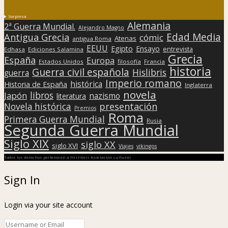
Sorpresa
Alemania
2ª Guerra Mundial.
Alejandro Magno
Edad Media
Antigua Grecia
cómic
Atenas
antigua Roma
EEUU
Egipto
Ensayo
entrevista
Edhasa
Ediciones Salamina
Grecia
España
Europa
Estados Unidos
filosofía
Francia
historia
Guerra civil española
Hislibris
guerra
Imperio romano
histórica
Historia de España
Inglaterra
novela
libros
Japón
nazismo
literatura
presentación
Novela histórica
Premios
Roma
Primera Guerra Mundial
Rusia
Segunda Guerra Mundial
Siglo XIX
siglo XX
siglo XVI
Viajes
vikingos
Todos los derechos pertenecen a Hislibris Asociación cultural
Sign In
Login via your site account