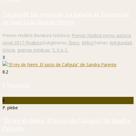
"La isla de las sombras. La batalla de Esfacteria"
de Juan Luis Gomar Hoyos
Premio Hislibris literatura histórica:
Premio Hislibris mejor autor/a
novel 2017 (finalista)
Subgéneros:
Épico
,
Bélico
Temas:
Antigüedad
,
Grecia
,
guerras médicas
,
S. V a. C.
3
8.2
P. Hislibris
8
P. plebe
"El rey de Nemi. El juicio de Calígula" de Sandra
Parente