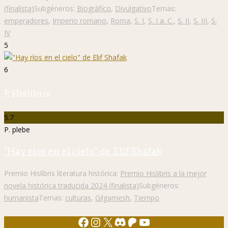
(finalista)
Subgéneros:
Biográfico
,
Divulgativo
Temas:
emperadores
,
Imperio romano
,
Roma
,
S. I
,
S. I a. C.
,
S. II
,
S. III
,
S.
IV
5
6
P. Hislibris
5.7
P. plebe
"Hay ríos en el cielo" de Elif Shafak
Premio Hislibris literatura histórica:
Premio Hislibris a la mejor
novela histórica traducida 2024 (finalista)
Subgéneros:
humanista
Temas:
culturas
,
Gilgamesh
,
Tiempo
Facebook
Instagram
X
Discord
Patreon
YouTube