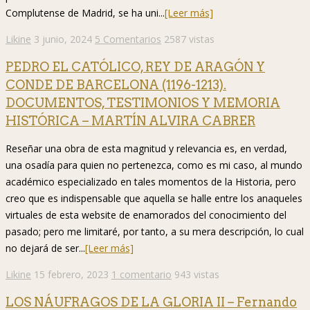
Complutense de Madrid, se ha uni...
[Leer más]
Likine
3 junio, 2024
5 Comentarios
2587 vistas
PEDRO EL CATÓLICO, REY DE ARAGÓN Y
CONDE DE BARCELONA (1196-1213).
DOCUMENTOS, TESTIMONIOS Y MEMORIA
HISTÓRICA – MARTÍN ALVIRA CABRER
Reseñar una obra de esta magnitud y relevancia es, en verdad,
una osadía para quien no pertenezca, como es mi caso, al mundo
académico especializado en tales momentos de la Historia, pero
creo que es indispensable que aquella se halle entre los anaqueles
virtuales de esta website de enamorados del conocimiento del
pasado; pero me limitaré, por tanto, a su mera descripción, lo cual
no dejará de ser...
[Leer más]
Likine
15 febrero, 2023
1 comentario
943 vistas
LOS NÁUFRAGOS DE LA GLORIA II – Fernando