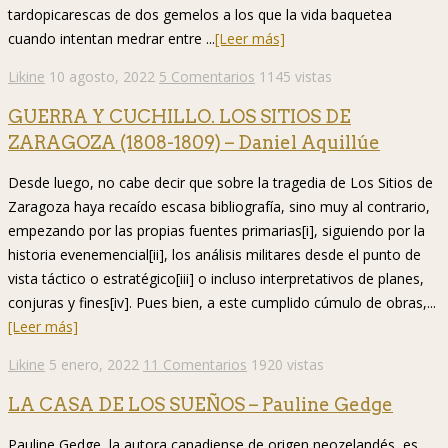
tardopicarescas de dos gemelos a los que la vida baquetea
cuando intentan medrar entre ...
[Leer más]
Likine
10 agosto, 2022
5 Comentarios
1145 vistas
GUERRA Y CUCHILLO. LOS SITIOS DE
ZARAGOZA (1808-1809) – Daniel Aquillúe
Desde luego, no cabe decir que sobre la tragedia de Los Sitios de
Zaragoza haya recaído escasa bibliografía, sino muy al contrario,
empezando por las propias fuentes primarias[i], siguiendo por la
historia evenemencial[ii], los análisis militares desde el punto de
vista táctico o estratégico[iii] o incluso interpretativos de planes,
conjuras y fines[iv]. Pues bien, a este cumplido cúmulo de obras,...
[Leer más]
Likine
5 enero, 2022
11 Comentarios
1920 vistas
LA CASA DE LOS SUEÑOS – Pauline Gedge
Pauline Gedge, la autora canadiense de origen neozelandés, es