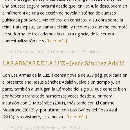
una apuesta segura para mí desde que, en 1994, la descubriera en
el número 4 de una colección de novela histórica de quiosco
publicada por Salvat. Me refiero, en concreto, a su obra sobre la
reina Hatshepsut, La dama del Nilo, y reconozco que me enamoré
de su forma de trasladarnos la cultura egipcia, de la certera
contextualización de s...
[Leer más]
Likine
27 octubre, 2021
20 Comentarios
1251 vistas
LAS ARMAS DE LA LUZ – Jesús Sánchez Adalid
Con Las Armas de la Luz, extensa novela de 839 pág. publicada en
el presente año, Jesús Sánchez Adalid vuelve a un tiempo y, en
parte, también a un lugar, la Córdoba del siglo X, que conoce bien
por haberlo transitado numerosas veces desde su primera
incursión con El Mozárabe (2001), más tarde con El Camino
Mozárabe (2012) y, por último, con Los Baños del Pozo Azul
(2018). No obstante, esta nueva ...
[Leer más]
Likine
22 julio, 2021
7 Comentarios
721 vistas