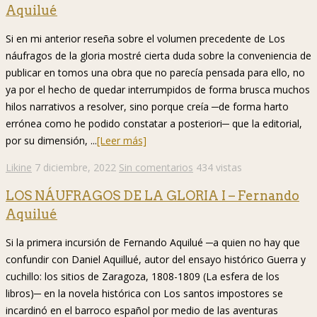
Aquilué
Si en mi anterior reseña sobre el volumen precedente de Los
náufragos de la gloria mostré cierta duda sobre la conveniencia de
publicar en tomos una obra que no parecía pensada para ello, no
ya por el hecho de quedar interrumpidos de forma brusca muchos
hilos narrativos a resolver, sino porque creía ─de forma harto
errónea como he podido constatar a posteriori─ que la editorial,
por su dimensión, ...
[Leer más]
Likine
7 diciembre, 2022
Sin comentarios
434 vistas
LOS NÁUFRAGOS DE LA GLORIA I – Fernando
Aquilué
Si la primera incursión de Fernando Aquilué ─a quien no hay que
confundir con Daniel Aquillué, autor del ensayo histórico Guerra y
cuchillo: los sitios de Zaragoza, 1808-1809 (La esfera de los
libros)─ en la novela histórica con Los santos impostores se
incardinó en el barroco español por medio de las aventuras