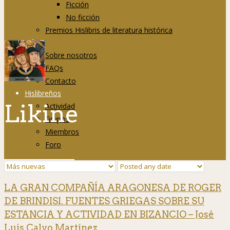
Ficción
No ficción
Premios Hislibris de literatura histórica
Info
Sobre nosotros
FAQs
Contacto
Hislibreños
Likine
Actividad
Grupos
Miembros
Foro
LA GRAN COMPAÑÍA ARAGONESA DE ROGER
DE BRINDISI. FUENTES GRIEGAS SOBRE SU
ESTANCIA Y ACTIVIDAD EN BIZANCIO – José
Luis Calvo Martínez