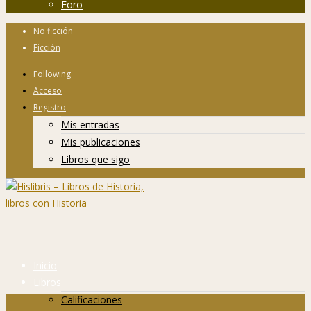
Foro
No ficción
Ficción
Following
Acceso
Registro
Mis entradas
Mis publicaciones
Libros que sigo
Inicio
Libros
Calificaciones