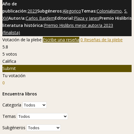
Año de
publicación:
2023
Subgéneros:
Alegorico
Temas:
Colonialismo
,
S.
XVI
Autor/a:
Carlos Bardem
Editorial:
Plaza y Janes
Premio Hislibris
literatura histórica:
Premio Hislibris mejor autor/a 2023
(finalista)
Votación de la plebe
Escribe una reseña
0 Reseñas de la plebe
5.8
5
votos
Califica
Submit
Tu votación
0
Encuentra libros
Categoría
Temas
Subgéneros