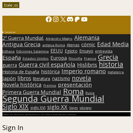
Facebook
Instagram
X
Discord
Patreon
YouTube
Sorpresa
Alemania
2ª Guerra Mundial.
Alejandro Magno
Edad Media
Antigua Grecia
cómic
Atenas
antigua Roma
EEUU
Egipto
Ensayo
entrevista
Edhasa
Ediciones Salamina
Grecia
España
Europa
Estados Unidos
filosofía
Francia
historia
Guerra civil española
Hislibris
guerra
Imperio romano
histórica
Historia de España
Inglaterra
novela
libros
Japón
nazismo
literatura
presentación
Novela histórica
Premios
Roma
Primera Guerra Mundial
Rusia
Segunda Guerra Mundial
Siglo XIX
siglo XX
siglo XVI
Viajes
vikingos
Todos los derechos pertenecen a Hislibris Asociación cultural
Sign In