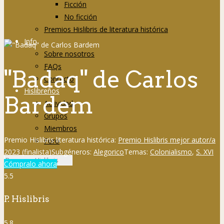
Ficción
No ficción
Premios Hislibris de literatura histórica
Info
Sobre nosotros
FAQs
"Badaq" de Carlos
Contacto
Hislibreños
Bardem
Actividad
Grupos
Miembros
Premio Hislibris literatura histórica:
Premio Hislibris mejor autor/a
Foro
2023 (finalista)
Subgéneros:
Alegorico
Temas:
Colonialismo
,
S. XVI
Cómpralo ahora
5.5
P. Hislibris
5.8