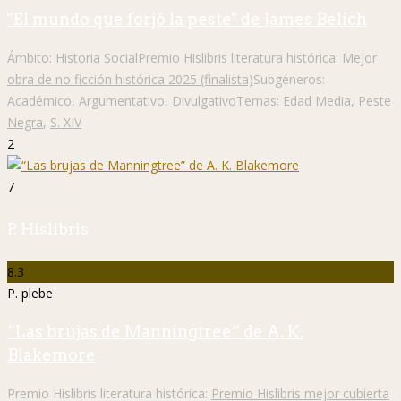
"El mundo que forjó la peste" de James Belich
Ámbito:
Historia Social
Premio Hislibris literatura histórica:
Mejor
obra de no ficción histórica 2025 (finalista)
Subgéneros:
Académico
,
Argumentativo
,
Divulgativo
Temas:
Edad Media
,
Peste
Negra
,
S. XIV
2
7
P. Hislibris
8.3
P. plebe
“Las brujas de Manningtree” de A. K.
Blakemore
Premio Hislibris literatura histórica:
Premio Hislibris mejor cubierta