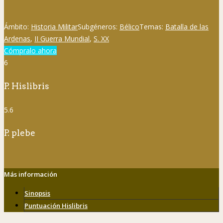
Ámbito:
Historia Militar
Subgéneros:
Bélico
Temas:
Batalla de las
Ardenas
,
II Guerra Mundial
,
S. XX
Cómpralo ahora
6
P. Hislibris
5.6
P. plebe
Más información
Sinopsis
Puntuación Hislibris