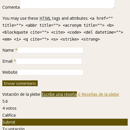
Comenta
You may use these
HTML
tags and attributes:
<a href=""
title=""> <abbr title=""> <acronym title=""> <b>
<blockquote cite=""> <cite> <code> <del datetime="">
<em> <i> <q cite=""> <s> <strike> <strong>
Name
*
Email
*
Website
Votación de la plebe
Escribe una reseña
0 Reseñas de la plebe
5.6
4
votos
Califica
Submit
Tu votación