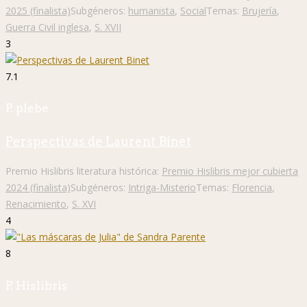
2025 (finalista)
Subgéneros:
humanista
,
Social
Temas:
Brujería
,
Guerra Civil inglesa
,
S. XVII
3
7.1
P. plebe
Perspectivas de Laurent Binet
Premio Hislibris literatura histórica:
Premio Hislibris mejor cubierta
2024 (finalista)
Subgéneros:
Intriga-Misterio
Temas:
Florencia
,
Renacimiento
,
S. XVI
4
8
P. Hislibris