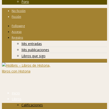
Foro
No ficción
Ficción
Following
Acceso
Registro
Mis entradas
Mis publicaciones
Libros que sigo
Inicio
Libros
Calificaciones