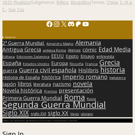
2025 (finalista)
Subgéneros:
Bélico
,
Biográfico
Temas:
China
,
S. VI a.
C.
,
Sun Tzu
Facebook
Instagram
X
Discord
Patreon
YouTube
Sorpresa
Alemania
2ª Guerra Mundial.
Alejandro Magno
Edad Media
Antigua Grecia
cómic
Atenas
antigua Roma
EEUU
Egipto
Ensayo
entrevista
Edhasa
Ediciones Salamina
Grecia
España
Europa
Estados Unidos
filosofía
Francia
historia
Guerra civil española
Hislibris
guerra
Imperio romano
histórica
Historia de España
Inglaterra
novela
libros
Japón
nazismo
literatura
presentación
Novela histórica
Premios
Roma
Primera Guerra Mundial
Rusia
Segunda Guerra Mundial
Siglo XIX
siglo XX
siglo XVI
Viajes
vikingos
Todos los derechos pertenecen a Hislibris Asociación cultural
Sign In