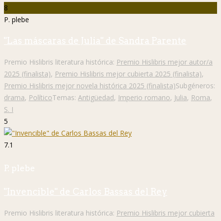
8
P. plebe
"Las máscaras de Julia" de Sandra Parente
Premio Hislibris literatura histórica:
Premio Hislibris mejor autor/a
2025 (finalista)
,
Premio Hislibris mejor cubierta 2025 (finalista)
,
Premio Hislibris mejor novela histórica 2025 (finalista)
Subgéneros:
drama
,
Político
Temas:
Antigüedad
,
Imperio romano
,
Julia
,
Roma
,
S. I
5
7.1
P. plebe
"Invencible" de Carlos Bassas del Rey
Premio Hislibris literatura histórica:
Premio Hislibris mejor cubierta