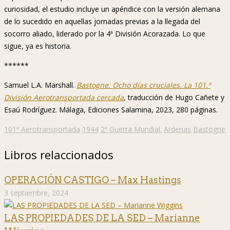
curiosidad, el estudio incluye un apéndice con la versión alemana
de lo sucedido en aquellas jornadas previas a la llegada del
socorro aliado, liderado por la 4ª División Acorazada. Lo que
sigue, ya es historia.
******
Samuel L.A. Marshall.
Bastogne: Ocho días cruciales. La 101.ª
División Aerotransportada cercada
,
traducción de Hugo Cañete y
Esaú Rodríguez. Málaga, Ediciones Salamina, 2023, 280 páginas.
101ª Aerotransportada
1944
2ª Guerra Mundial.
Ardenas
Bastogne
Libros relaccionados
OPERACIÓN CASTIGO – Max Hastings
3 septiembre, 2024
LAS PROPIEDADES DE LA SED – Marianne