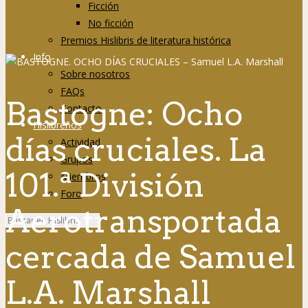
Ficción
No ficción
Premios Hislibris de literatura histórica
Info
Sobre nosotros
FAQs
Bastogne: Ocho
Contacto
Hislibreños
días cruciales. La
Actividad
Grupos
101.ª División
Miembros
Foro
Aerotransportada
cercada de Samuel
L.A. Marshall