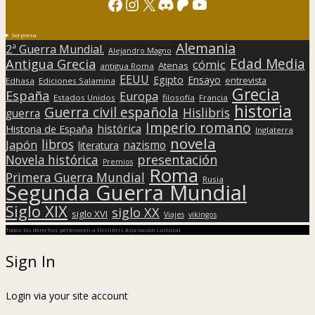
Facebook
Instagram
X
Discord
Patreon
YouTube
Sorpresa
Alemania
2ª Guerra Mundial.
Alejandro Magno
Edad Media
Antigua Grecia
cómic
Atenas
antigua Roma
EEUU
Egipto
Ensayo
entrevista
Edhasa
Ediciones Salamina
Grecia
España
Europa
Estados Unidos
filosofía
Francia
historia
Guerra civil española
Hislibris
guerra
Imperio romano
histórica
Historia de España
Inglaterra
novela
libros
Japón
nazismo
literatura
presentación
Novela histórica
Premios
Roma
Primera Guerra Mundial
Rusia
Segunda Guerra Mundial
Siglo XIX
siglo XX
siglo XVI
Viajes
vikingos
Todos los derechos pertenecen a Hislibris Asociación cultural
Sign In
Login via your site account