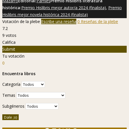
Mazarro
Editorial:
Pàmies
Premio Hislibris literatura
histórica:
Premio Hislibris mejor autor/a 2024 (finalista)
,
Premio
Hislibris mejor novela histórica 2024 (finalista)
Votación de la plebe
Escribe una reseña
0 Reseñas de la plebe
7.2
9
votos
Califica
Submit
Tu votación
0
Encuentra libros
Categoría
Temas
Subgéneros