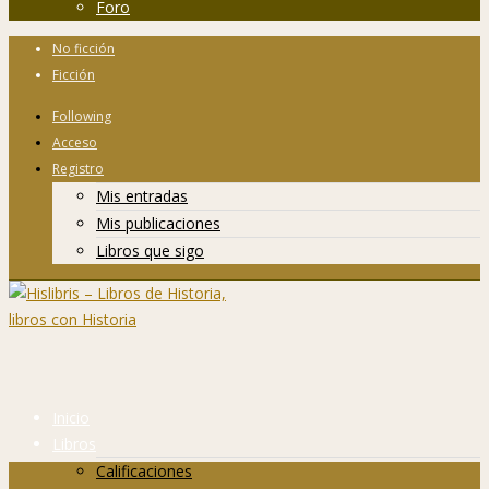
Foro
No ficción
Ficción
Following
Acceso
Registro
Mis entradas
Mis publicaciones
Libros que sigo
Inicio
Libros
Calificaciones