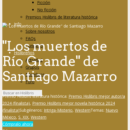
Ficción
No ficción
Premios Hislibris de literatura histórica
Info
Sobre nosotros
FAQs
"Los muertos de
Contacto
Hislibreños
Río Grande" de
Actividad
Grupos
Santiago Mazarro
Miembros
Foro
Premio Hislibris literatura histórica:
Premio Hislibris mejor autor/a
2024 (finalista)
,
Premio Hislibris mejor novela histórica 2024
(finalista)
Subgéneros:
Intriga-Misterio
,
Western
Temas:
Nuevo
México
,
S. XIX
,
Western
Cómpralo ahora