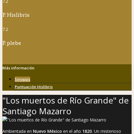
7.2
P. Hislibris
7.2
P. plebe
Más información
Sinopsis
Puntuación Hislibris
"Los muertos de Río Grande" de
Santiago Mazarro
Ambientada en
Nuevo México
en el año
1820
. Un misterioso