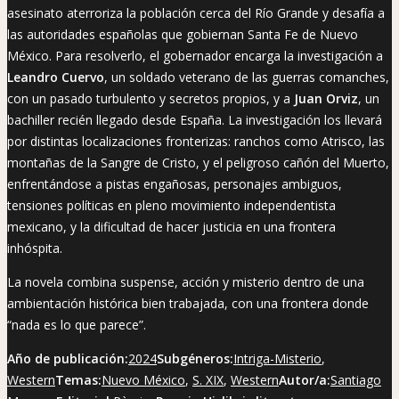
asesinato aterroriza la población cerca del Río Grande y desafía a
las autoridades españolas que gobiernan Santa Fe de Nuevo
México. Para resolverlo, el gobernador encarga la investigación a
Leandro Cuervo
, un soldado veterano de las guerras comanches,
con un pasado turbulento y secretos propios, y a
Juan Orviz
, un
bachiller recién llegado desde España. La investigación los llevará
por distintas localizaciones fronterizas: ranchos como Atrisco, las
montañas de la Sangre de Cristo, y el peligroso cañón del Muerto,
enfrentándose a pistas engañosas, personajes ambiguos,
tensiones políticas en pleno movimiento independentista
mexicano, y la dificultad de hacer justicia en una frontera
inhóspita.
La novela combina suspense, acción y misterio dentro de una
ambientación histórica bien trabajada, con una frontera donde
“nada es lo que parece”.
Año de publicación:
2024
Subgéneros:
Intriga-Misterio
,
Western
Temas:
Nuevo México
,
S. XIX
,
Western
Autor/a:
Santiago