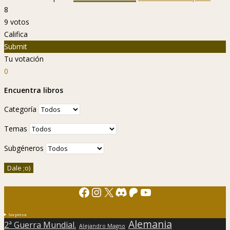
8
9
votos
Califica
Submit
Tu votación
0
Encuentra libros
Categoría
Temas
Subgéneros
Facebook
Instagram
X
Discord
Patreon
YouTube
Sorpresa
Alemania
2ª Guerra Mundial.
Alejandro Magno