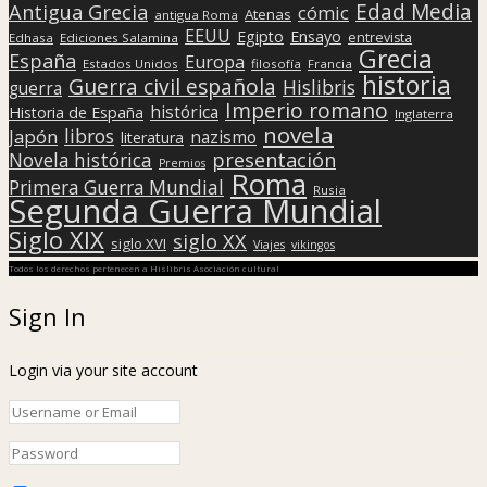
Edad Media
Antigua Grecia
cómic
Atenas
antigua Roma
EEUU
Egipto
Ensayo
entrevista
Edhasa
Ediciones Salamina
Grecia
España
Europa
Estados Unidos
filosofía
Francia
historia
Guerra civil española
Hislibris
guerra
Imperio romano
histórica
Historia de España
Inglaterra
novela
libros
Japón
nazismo
literatura
presentación
Novela histórica
Premios
Roma
Primera Guerra Mundial
Rusia
Segunda Guerra Mundial
Siglo XIX
siglo XX
siglo XVI
Viajes
vikingos
Todos los derechos pertenecen a Hislibris Asociación cultural
Sign In
Login via your site account