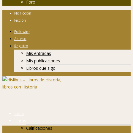
Foro
No ficción
Ficción
Following
Acceso
Registro
Mis entradas
Mis publicaciones
Libros que sigo
Inicio
Libros
Calificaciones