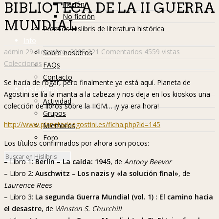
Ficción
BIBLIOTECA DE LA II GUERRA
No ficción
MUNDIAL
Premios Hislibris de literatura histórica
Info
admin
29 diciembre, 2005
221 Comentarios
4559 vistas
Sobre nosotros
Colecciones
FAQs
Contacto
Se hacía de rogar, pero finalmente ya está aquí. Planeta de
Hislibreños
Agostini se lía la manta a la cabeza y nos deja en los kioskos una
Actividad
colección de libros sobre la IIGM… ¡y ya era hora!
Grupos
http://www.planetadeagostini.es/ficha.php?id=145
Miembros
Foro
Los títulos confirmados por ahora son pocos:
– Libro 1:
Berlín – La caída: 1945
, de
Antony Beevor
– Libro 2:
Auschwitz – Los nazis y «la solución final»
, de
Laurence Rees
– Libro 3:
La segunda Guerra Mundial (vol. 1) : El camino hacia
el desastre
, de
Winston S. Churchill