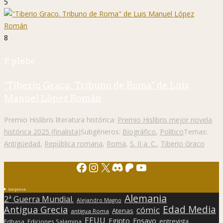
5
8
P. plebe
"Tiberio Graco. Tribuno de Roma" de Luis
Manuel López Román
Premio Hislibris literatura histórica:
Premio Hislibris mejor novela
histórica 2025 (finalista)
Subgéneros:
Biográfico
,
Político
Temas:
Antigüedad
,
República romana
,
Roma
,
S. II a. C.
,
Tiberio Graco
Facebook
Instagram
X
Discord
Patreon
YouTube
Sorpresa
Alemania
2ª Guerra Mundial.
Alejandro Magno
Edad Media
Antigua Grecia
cómic
Atenas
antigua Roma
EEUU
Egipto
Ensayo
entrevista
Edhasa
Ediciones Salamina