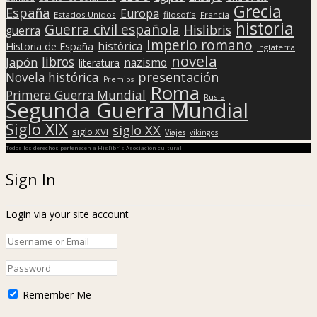
Grecia
España
Europa
Estados Unidos
filosofía
Francia
historia
Guerra civil española
Hislibris
guerra
Imperio romano
histórica
Historia de España
Inglaterra
novela
libros
Japón
nazismo
literatura
presentación
Novela histórica
Premios
Roma
Primera Guerra Mundial
Rusia
Segunda Guerra Mundial
Siglo XIX
siglo XX
siglo XVI
Viajes
vikingos
Todos los derechos pertenecen a Hislibris Asociación cultural
Sign In
Login via your site account
Remember Me