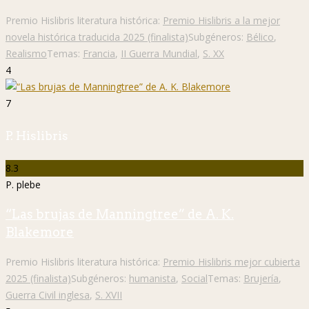
Premio Hislibris literatura histórica:
Premio Hislibris a la mejor
novela histórica traducida 2025 (finalista)
Subgéneros:
Bélico
,
Realismo
Temas:
Francia
,
II Guerra Mundial
,
S. XX
4
7
P. Hislibris
8.3
P. plebe
“Las brujas de Manningtree” de A. K.
Blakemore
Premio Hislibris literatura histórica:
Premio Hislibris mejor cubierta
2025 (finalista)
Subgéneros:
humanista
,
Social
Temas:
Brujería
,
Guerra Civil inglesa
,
S. XVII