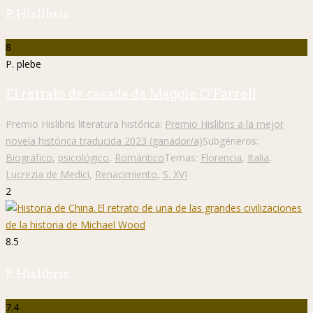
P. Hislibris
8
P. plebe
El retrato de casada de Maggie O’Farrell
Premio Hislibris literatura histórica:
Premio Hislibris a la mejor
novela histórica traducida 2023 (ganador/a)
Subgéneros:
Biográfico
,
psicológico
,
Romántico
Temas:
Florencia
,
Italia
,
Lucrezia de Medici
,
Renacimiento
,
S. XVI
2
8.5
P. Hislibris
7.4