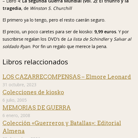
– Libro 4:
La segunda Guerra Mundial (vol. 2): El triunfo y la
tragedia
, de
Winston S. Churchill
El primero ya lo tengo, pero el resto caerán seguro.
El precio, un poco caretes para ser de kiosko:
9,99 euros
. Y por
suscribirse regalan los DVD’s de
La lista de Schindler
y
Salvar al
soldado Ryan
. Por fin un regalo que merece la pena.
Libros relaccionados
LOS CAZARRECOMPENSAS – Elmore Leonard
31 octubre, 2023
Colecciones de kiosko
6 julio, 2005
MEMORIAS DE GUERRA
6 enero, 2008
Colección «Guerreros y Batallas»: Editorial
Almena