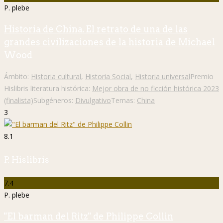
P. plebe
Historia de China. El retrato de una de las
grandes civilizaciones de la historia de Michael
Wood
Ámbito:
Historia cultural
,
Historia Social
,
Historia universal
Premio
Hislibris literatura histórica:
Mejor obra de no ficción histórica 2023
(finalista)
Subgéneros:
Divulgativo
Temas:
China
3
8.1
P. Hislibris
7.4
P. plebe
"El barman del Ritz" de Philippe Collin