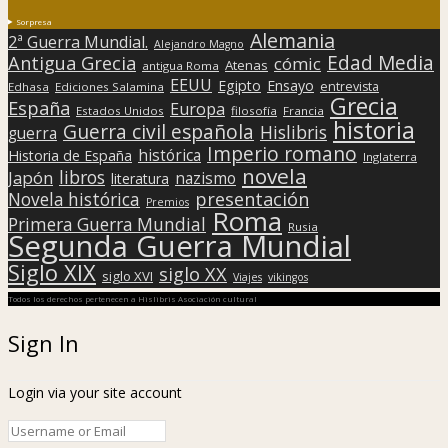
Sorpresa
Alemania
2ª Guerra Mundial.
Alejandro Magno
Edad Media
Antigua Grecia
cómic
Atenas
antigua Roma
EEUU
Egipto
Ensayo
entrevista
Edhasa
Ediciones Salamina
Grecia
España
Europa
Estados Unidos
filosofía
Francia
historia
Guerra civil española
Hislibris
guerra
Imperio romano
histórica
Historia de España
Inglaterra
novela
libros
Japón
nazismo
literatura
presentación
Novela histórica
Premios
Roma
Primera Guerra Mundial
Rusia
Segunda Guerra Mundial
Siglo XIX
siglo XX
siglo XVI
Viajes
vikingos
Todos los derechos pertenecen a Hislibris Asociación cultural
Sign In
Login via your site account