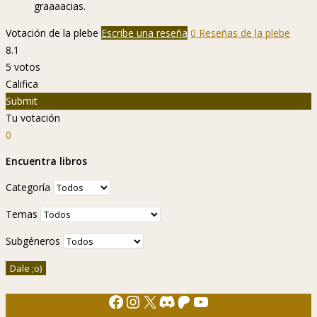
graaaacias.
Votación de la plebe
Escribe una reseña
0 Reseñas de la plebe
8.1
5
votos
Califica
Submit
Tu votación
0
Encuentra libros
Categoría
Temas
Subgéneros
Facebook
Instagram
X
Discord
Patreon
YouTube