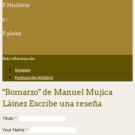
P. Hislibris
8.1
P. plebe
Más información
Sinopsis
Puntuación Hislibris
"Bomarzo" de Manuel Mujica
Láinez Escribe una reseña
Título
*
Your Name
*