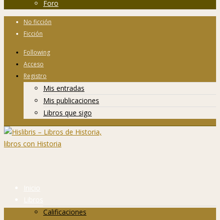
Foro
No ficción
Ficción
Following
Acceso
Registro
Mis entradas
Mis publicaciones
Libros que sigo
Inicio
Libros
Calificaciones