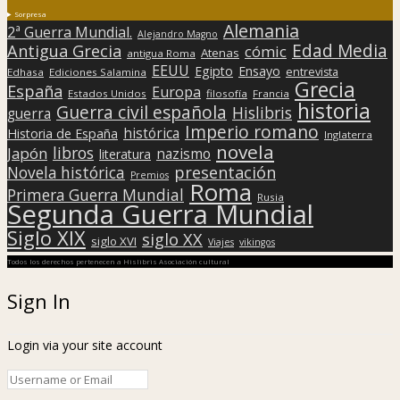
Sorpresa
Alemania
2ª Guerra Mundial.
Alejandro Magno
Edad Media
Antigua Grecia
cómic
Atenas
antigua Roma
EEUU
Egipto
Ensayo
entrevista
Edhasa
Ediciones Salamina
Grecia
España
Europa
Estados Unidos
filosofía
Francia
historia
Guerra civil española
Hislibris
guerra
Imperio romano
histórica
Historia de España
Inglaterra
novela
libros
Japón
nazismo
literatura
presentación
Novela histórica
Premios
Roma
Primera Guerra Mundial
Rusia
Segunda Guerra Mundial
Siglo XIX
siglo XX
siglo XVI
Viajes
vikingos
Todos los derechos pertenecen a Hislibris Asociación cultural
Sign In
Login via your site account