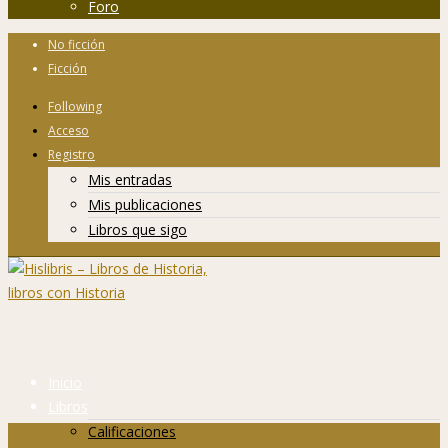
Foro
No ficción
Ficción
Following
Acceso
Registro
Mis entradas
Mis publicaciones
Libros que sigo
Inicio
Libros
Calificaciones