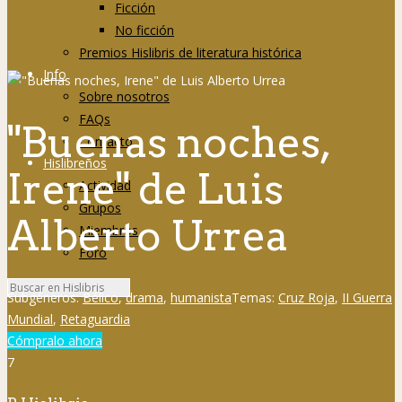
Ficción
No ficción
Premios Hislibris de literatura histórica
Info
Sobre nosotros
FAQs
"Buenas noches,
Contacto
Hislibreños
Irene" de Luis
Actividad
Grupos
Alberto Urrea
Miembros
Foro
Subgéneros:
Bélico
,
drama
,
humanista
Temas:
Cruz Roja
,
II Guerra
Mundial
,
Retaguardia
Cómpralo ahora
7