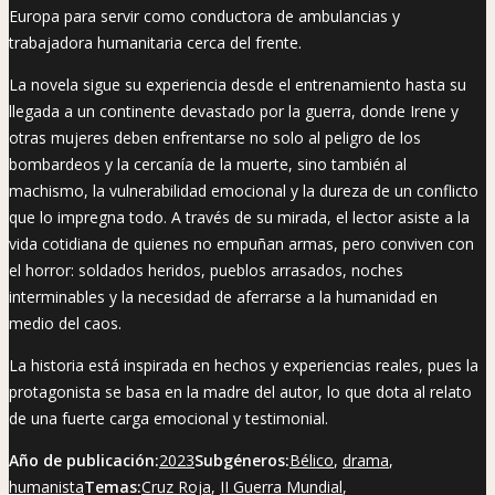
Europa para servir como conductora de ambulancias y
trabajadora humanitaria cerca del frente.
La novela sigue su experiencia desde el entrenamiento hasta su
llegada a un continente devastado por la guerra, donde Irene y
otras mujeres deben enfrentarse no solo al peligro de los
bombardeos y la cercanía de la muerte, sino también al
machismo, la vulnerabilidad emocional y la dureza de un conflicto
que lo impregna todo. A través de su mirada, el lector asiste a la
vida cotidiana de quienes no empuñan armas, pero conviven con
el horror: soldados heridos, pueblos arrasados, noches
interminables y la necesidad de aferrarse a la humanidad en
medio del caos.
La historia está inspirada en hechos y experiencias reales, pues la
protagonista se basa en la madre del autor, lo que dota al relato
de una fuerte carga emocional y testimonial.
Año de publicación:
2023
Subgéneros:
Bélico
,
drama
,
humanista
Temas:
Cruz Roja
,
II Guerra Mundial
,