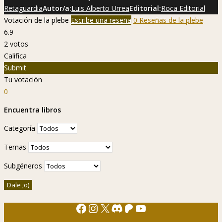
Retaguardia
Autor/a:
Luis Alberto Urrea
Editorial:
Roca Editorial
Votación de la plebe
Escribe una reseña
0 Reseñas de la plebe
6.9
2
votos
Califica
Submit
Tu votación
0
Encuentra libros
Categoría
Temas
Subgéneros
Facebook
Instagram
X
Discord
Patreon
YouTube