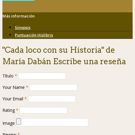
Más información
Sinopsis
Puntuación Hislibris
"Cada loco con su Historia" de
María Dabán Escribe una reseña
Título
*
Your Name
*
Your Email
*
Rating
*
Image
Review
*