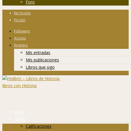
Foro
No ficción
Ficción
Following
Acceso
Registro
Mis entradas
Mis publicaciones
Libros que sigo
Inicio
Libros
Calificaciones