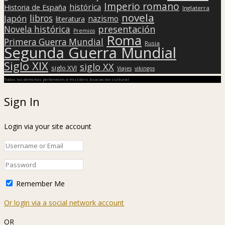
Imperio romano
histórica
Historia de España
Inglaterra
novela
libros
Japón
nazismo
literatura
presentación
Novela histórica
Premios
Roma
Primera Guerra Mundial
Rusia
Segunda Guerra Mundial
Siglo XIX
siglo XX
siglo XVI
Viajes
vikingos
Todos los derechos pertenecen a Hislibris Asociación cultural
Sign In
Login via your site account
Remember Me
Or login via a social network account
OR