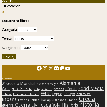
Submit
Tu votación
0
Encuentra libros
Categoría
Temas
Subgéneros
Facebook
Instagram
X
Discord
Patreon
YouTube
Sorpresa
Alemania
2ª Guerra Mundial.
Alejandro Magno
Edad Media
Antigua Grecia
cómic
Atenas
antigua Roma
EEUU
Egipto
Ensayo
entrevista
Edhasa
Ediciones Salamina
Grecia
España
Europa
Estados Unidos
filosofía
Francia
historia
Guerra civil española
Hislibris
guerra