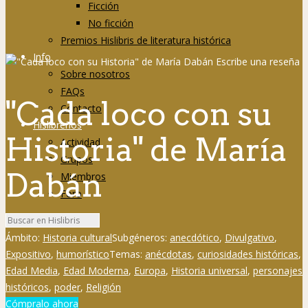
Ficción
No ficción
Premios Hislibris de literatura histórica
Info
Sobre nosotros
FAQs
"Cada loco con su
Contacto
Hislibreños
Historia" de María
Actividad
Grupos
Dabán
Miembros
Foro
Ámbito:
Historia cultural
Subgéneros:
anecdótico
,
Divulgativo
,
Expositivo
,
humorístico
Temas:
anécdotas
,
curiosidades históricas
,
Edad Media
,
Edad Moderna
,
Europa
,
Historia universal
,
personajes
históricos
,
poder
,
Religión
Cómpralo ahora