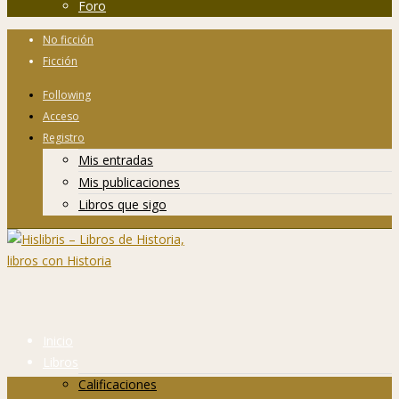
Foro
No ficción
Ficción
Following
Acceso
Registro
Mis entradas
Mis publicaciones
Libros que sigo
Inicio
Libros
Calificaciones