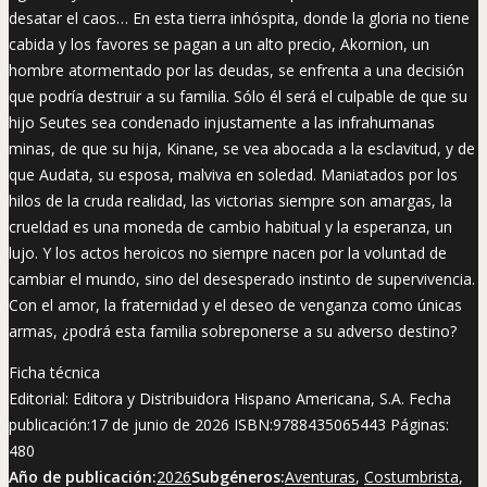
desatar el caos… En esta tierra inhóspita, donde la gloria no tiene
cabida y los favores se pagan a un alto precio, Akornion, un
hombre atormentado por las deudas, se enfrenta a una decisión
que podría destruir a su familia. Sólo él será el culpable de que su
hijo Seutes sea condenado injustamente a las infrahumanas
minas, de que su hija, Kinane, se vea abocada a la esclavitud, y de
que Audata, su esposa, malviva en soledad. Maniatados por los
hilos de la cruda realidad, las victorias siempre son amargas, la
crueldad es una moneda de cambio habitual y la esperanza, un
lujo. Y los actos heroicos no siempre nacen por la voluntad de
cambiar el mundo, sino del desesperado instinto de supervivencia.
Con el amor, la fraternidad y el deseo de venganza como únicas
armas, ¿podrá esta familia sobreponerse a su adverso destino?
Ficha técnica
Editorial: Editora y Distribuidora Hispano Americana, S.A. Fecha
publicación:17 de junio de 2026 ISBN:9788435065443 Páginas:
480
Año de publicación:
2026
Subgéneros:
Aventuras
,
Costumbrista
,