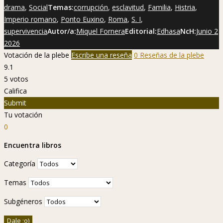
drama
,
Social
Temas:
corrupción
,
esclavitud
,
Familia
,
Histria
,
Imperio romano
,
Ponto Euxino
,
Roma
,
S. I
,
supervivencia
Autor/a:
Miquel Fornera
Editorial:
Edhasa
NcH:
Junio 2
2026
Votación de la plebe
Escribe una reseña
0 Reseñas de la plebe
9.1
5
votos
Califica
Submit
Tu votación
0
Encuentra libros
Categoría
Temas
Subgéneros