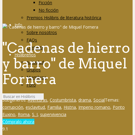
Ficción
No ficción
Premios Hislibris de literatura histórica
Info
Sobre nosotros
FAQs
"Cadenas de hierro
Contacto
Hislibreños
y barro" de Miquel
Actividad
Grupos
Fornera
Miembros
Foro
Subgéneros:
Aventuras
,
Costumbrista
,
drama
,
Social
Temas:
corrupción
,
esclavitud
,
Familia
,
Histria
,
Imperio romano
,
Ponto
Euxino
,
Roma
,
S. I
,
supervivencia
Cómpralo ahora
9.1