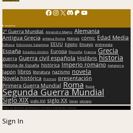
Facebook
Instagram
X
Discord
Patreon
YouTube
Sorpresa
Alemania
2ª Guerra Mundial.
Alejandro Magno
Edad Media
Antigua Grecia
cómic
Atenas
antigua Roma
EEUU
Egipto
Ensayo
entrevista
Edhasa
Ediciones Salamina
Grecia
España
Europa
Estados Unidos
filosofía
Francia
historia
Guerra civil española
Hislibris
guerra
Imperio romano
histórica
Historia de España
Inglaterra
novela
libros
Japón
nazismo
literatura
presentación
Novela histórica
Premios
Roma
Primera Guerra Mundial
Rusia
Segunda Guerra Mundial
Siglo XIX
siglo XX
siglo XVI
Viajes
vikingos
Todos los derechos pertenecen a Hislibris Asociación cultural
Sign In