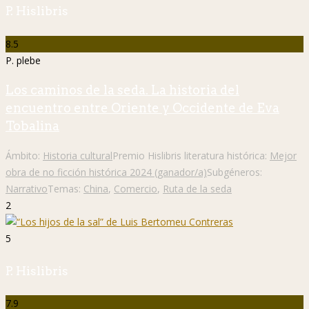
P. Hislibris
8.5
P. plebe
Los caminos de la seda. La historia del
encuentro entre Oriente y Occidente de Eva
Tobalina
Ámbito:
Historia cultural
Premio Hislibris literatura histórica:
Mejor
obra de no ficción histórica 2024 (ganador/a)
Subgéneros:
Narrativo
Temas:
China
,
Comercio
,
Ruta de la seda
2
5
P. Hislibris
7.9