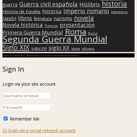
historia
Guerra civil española
Hislibris
guerra
Imperio romano
histórica
Historia de España
Inglaterra
novela
libros
Japón
nazismo
literatura
presentación
Novela histórica
Premios
Roma
Primera Guerra Mundial
Rusia
Segunda Guerra Mundial
Siglo XIX
siglo XX
siglo XVI
Viajes
vikingos
Todos los derechos pertenecen a Hislibris Asociación cultural
Sign In
Login via your site account
Remember Me
Or login via a social network account