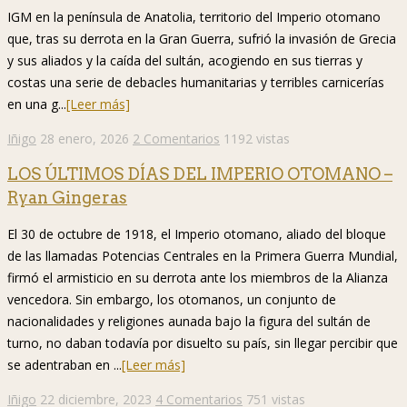
IGM en la península de Anatolia, territorio del Imperio otomano
que, tras su derrota en la Gran Guerra, sufrió la invasión de Grecia
y sus aliados y la caída del sultán, acogiendo en sus tierras y
costas una serie de debacles humanitarias y terribles carnicerías
en una g...
[Leer más]
Iñigo
28 enero, 2026
2 Comentarios
1192 vistas
LOS ÚLTIMOS DÍAS DEL IMPERIO OTOMANO –
Ryan Gingeras
El 30 de octubre de 1918, el Imperio otomano, aliado del bloque
de las llamadas Potencias Centrales en la Primera Guerra Mundial,
firmó el armisticio en su derrota ante los miembros de la Alianza
vencedora. Sin embargo, los otomanos, un conjunto de
nacionalidades y religiones aunada bajo la figura del sultán de
turno, no daban todavía por disuelto su país, sin llegar percibir que
se adentraban en ...
[Leer más]
Iñigo
22 diciembre, 2023
4 Comentarios
751 vistas