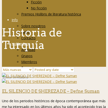
Ficción
No ficción
Premios Hislibris de literatura histórica
Info
Sobre nosotros
Historia de
FAQs
Contacto
Turquía
Hislibreños
Actividad
Grupos
Miembros
Foro
EL SILENCIO DE SHEREZADE – Defne Suman
Uno de los periodos históricos de época contemporánea que más
me ha interesado en los últimos años ha sido el acontecido tras la