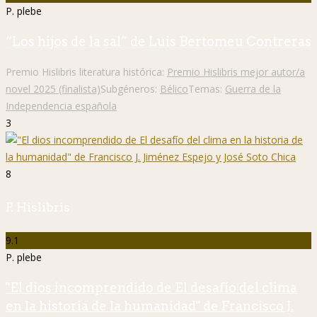
P. plebe
“Los hijos de la sal” de Luis Bertomeu Contreras
Premio Hislibris literatura histórica:
Premio Hislibris mejor autor/a
novel 2025 (finalista)
Subgéneros:
Bélico
Temas:
Guerra de la
Independencia española
3
8
P. Hislibris
9.1
P. plebe
"El dios incomprendido de El desafío del clima
en la historia de la humanidad" de Francisco J.