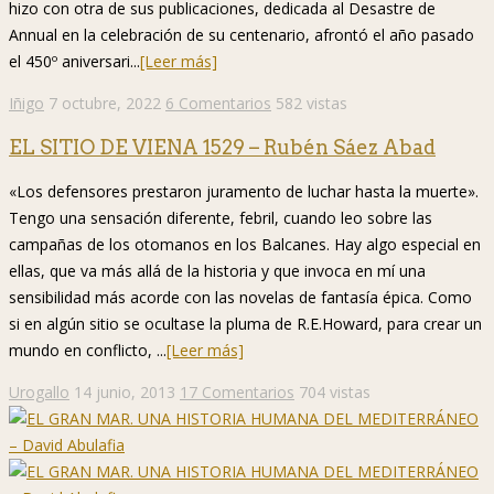
hizo con otra de sus publicaciones, dedicada al Desastre de
Annual en la celebración de su centenario, afrontó el año pasado
el 450º aniversari...
[Leer más]
Iñigo
7 octubre, 2022
6 Comentarios
582 vistas
EL SITIO DE VIENA 1529 – Rubén Sáez Abad
«Los defensores prestaron juramento de luchar hasta la muerte».
Tengo una sensación diferente, febril, cuando leo sobre las
campañas de los otomanos en los Balcanes. Hay algo especial en
ellas, que va más allá de la historia y que invoca en mí una
sensibilidad más acorde con las novelas de fantasía épica. Como
si en algún sitio se ocultase la pluma de R.E.Howard, para crear un
mundo en conflicto, ...
[Leer más]
Urogallo
14 junio, 2013
17 Comentarios
704 vistas