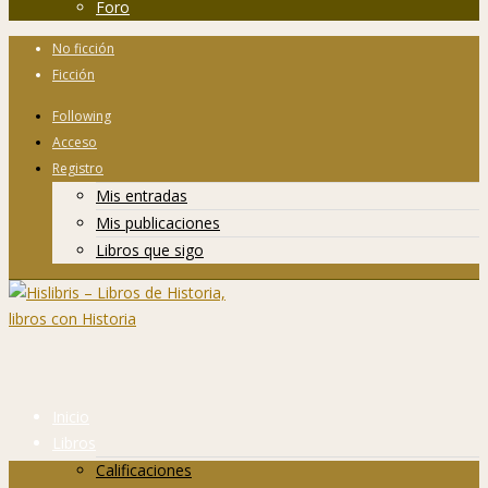
Foro
No ficción
Ficción
Following
Acceso
Registro
Mis entradas
Mis publicaciones
Libros que sigo
Inicio
Libros
Calificaciones