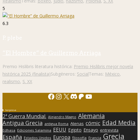
Realismo
Temas:
Boxeo
,
judío
,
nazismo
,
Polonia
,
S. XX
5
6.3
P. plebe
“El Hombre” de Guillermo Arriaga
Premio Hislibris literatura histórica:
Premio Hislibris mejor novela
histórica 2025 (finalista)
Subgéneros:
Social
Temas:
México
,
realismo
,
S. XX
Facebook
Instagram
X
Discord
Patreon
YouTube
Sorpresa
Alemania
2ª Guerra Mundial.
Alejandro Magno
Edad Media
Antigua Grecia
cómic
Atenas
antigua Roma
EEUU
Egipto
Ensayo
entrevista
Edhasa
Ediciones Salamina
Grecia
España
Europa
Estados Unidos
filosofía
Francia