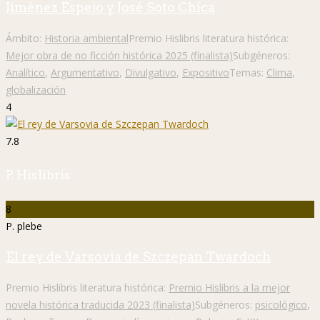
Jiménez Espejo y José Soto Chica
Ámbito:
Historia ambiental
Premio Hislibris literatura histórica:
Mejor obra de no ficción histórica 2025 (finalista)
Subgéneros:
Analítico
,
Argumentativo
,
Divulgativo
,
Expositivo
Temas:
Clima
,
globalización
4
7.8
P. Hislibris
8
P. plebe
El rey de Varsovia de Szczepan Twardoch
Premio Hislibris literatura histórica:
Premio Hislibris a la mejor
novela histórica traducida 2023 (finalista)
Subgéneros:
psicológico
,