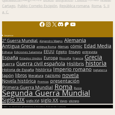
Cartago
,
Publio Cornelio Escipión
,
República romana
,
Roma
,
S. II
a. C.
Facebook
Instagram
X
Discord
Patreon
YouTube
Sorpresa
Alemania
2ª Guerra Mundial.
Alejandro Magno
Edad Media
Antigua Grecia
cómic
Atenas
antigua Roma
EEUU
Egipto
Ensayo
entrevista
Edhasa
Ediciones Salamina
Grecia
España
Europa
Estados Unidos
filosofía
Francia
historia
Guerra civil española
Hislibris
guerra
Imperio romano
histórica
Historia de España
Inglaterra
novela
libros
Japón
nazismo
literatura
presentación
Novela histórica
Premios
Roma
Primera Guerra Mundial
Rusia
Segunda Guerra Mundial
Siglo XIX
siglo XX
siglo XVI
Viajes
vikingos
Todos los derechos pertenecen a Hislibris Asociación cultural