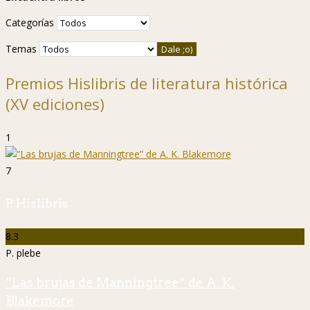
Categorías
Temas
Premios Hislibris de literatura histórica
(XV ediciones)
1
7
P. Hislibris
8.3
P. plebe
“Las brujas de Manningtree” de A. K.
Blakemore