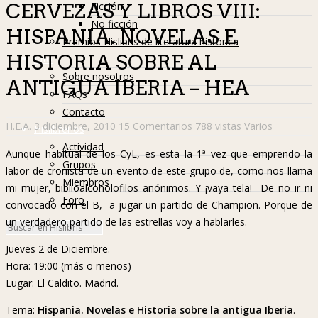
Ficción
CERVEZAS Y LIBROS VIII:
No ficción
HISPANIA. NOVELAS E
Premios Hislibris de literatura histórica
HISTORIA SOBRE AL
Info
Sobre nosotros
ANTIGUA IBERIA – HEA
FAQs
Contacto
H.E.A.
3 diciembre, 2010
15 Comentarios
788 vistas
Varios
Hislibreños
Actividad
Aunque habitual de los CyL, es esta la 1ª vez que emprendo la
Grupos
labor de cronista de un evento de este grupo de, como nos llama
Miembros
mi mujer, biblioalcohólofilos anónimos. Y ¡vaya tela! De no ir ni
Foro
convocado con el B, a jugar un partido de Champion. Porque de
un verdadero partido de las estrellas voy a hablarles.
Jueves 2 de Diciembre.
Hora: 19:00 (más o menos)
Lugar: El Caldito. Madrid.
Tema:
Hispania. Novelas e Historia sobre la antigua Iberia
.