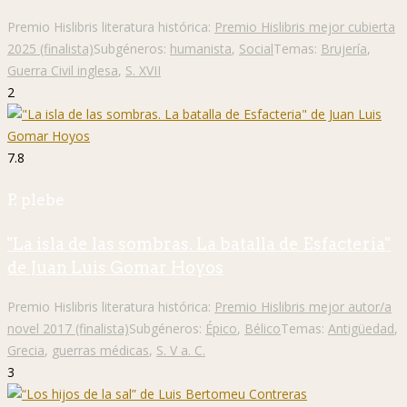
Premio Hislibris literatura histórica:
Premio Hislibris mejor cubierta
2025 (finalista)
Subgéneros:
humanista
,
Social
Temas:
Brujería
,
Guerra Civil inglesa
,
S. XVII
2
7.8
P. plebe
"La isla de las sombras. La batalla de Esfacteria"
de Juan Luis Gomar Hoyos
Premio Hislibris literatura histórica:
Premio Hislibris mejor autor/a
novel 2017 (finalista)
Subgéneros:
Épico
,
Bélico
Temas:
Antigüedad
,
Grecia
,
guerras médicas
,
S. V a. C.
3