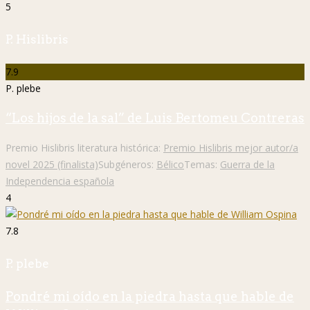
5
P. Hislibris
7.9
P. plebe
“Los hijos de la sal” de Luis Bertomeu Contreras
Premio Hislibris literatura histórica:
Premio Hislibris mejor autor/a
novel 2025 (finalista)
Subgéneros:
Bélico
Temas:
Guerra de la
Independencia española
4
7.8
P. plebe
Pondré mi oído en la piedra hasta que hable de