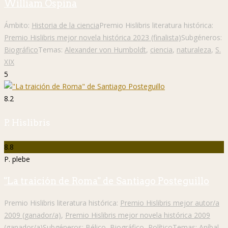
William Ospina
Ámbito:
Historia de la ciencia
Premio Hislibris literatura histórica:
Premio Hislibris mejor novela histórica 2023 (finalista)
Subgéneros:
Biográfico
Temas:
Alexander von Humboldt
,
ciencia
,
naturaleza
,
S.
XIX
5
8.2
P. Hislibris
8.8
P. plebe
"La traición de Roma" de Santiago Posteguillo
Premio Hislibris literatura histórica:
Premio Hislibris mejor autor/a
2009 (ganador/a)
,
Premio Hislibris mejor novela histórica 2009
(ganador/a)
Subgéneros:
Bélico
,
Biográfico
,
Político
Temas:
Aníbal
,