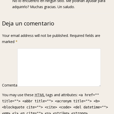
No lo encuentro en ningún sitio. Me podrían ayudar para
adquirirlo? Muchas gracias. Un saludo.
Deja un comentario
Your email address will not be published. Required fields are
marked
*
Comenta
You may use these
HTML
tags and attributes:
<a href=""
title=""> <abbr title=""> <acronym title=""> <b>
<blockquote cite=""> <cite> <code> <del datetime="">
<em> <i> <q cite=""> <s> <strike> <strong>