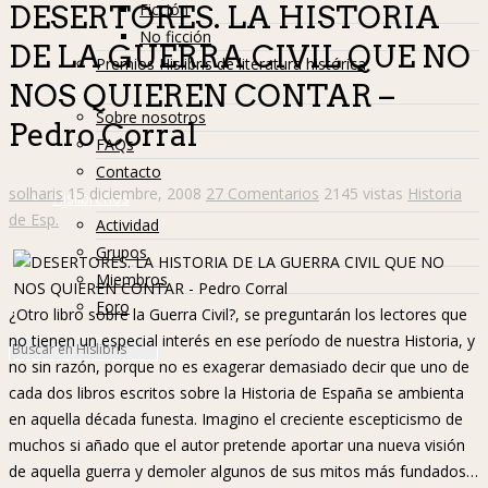
Ficción
DESERTORES. LA HISTORIA
No ficción
DE LA GUERRA CIVIL QUE NO
Premios Hislibris de literatura histórica
NOS QUIEREN CONTAR –
Info
Sobre nosotros
Pedro Corral
FAQs
Contacto
solharis
15 diciembre, 2008
27 Comentarios
2145 vistas
Historia
Hislibreños
de Esp.
Actividad
Grupos
Miembros
Foro
¿Otro libro sobre la Guerra Civil?, se preguntarán los lectores que
no tienen un especial interés en ese período de nuestra Historia, y
no sin razón, porque no es exagerar demasiado decir que uno de
cada dos libros escritos sobre la Historia de España se ambienta
en aquella década funesta. Imagino el creciente escepticismo de
muchos si añado que el autor pretende aportar una nueva visión
de aquella guerra y demoler algunos de sus mitos más fundados…