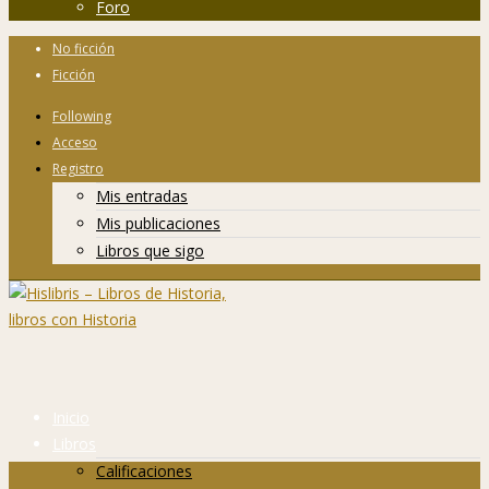
Foro
No ficción
Ficción
Following
Acceso
Registro
Mis entradas
Mis publicaciones
Libros que sigo
Inicio
Libros
Calificaciones