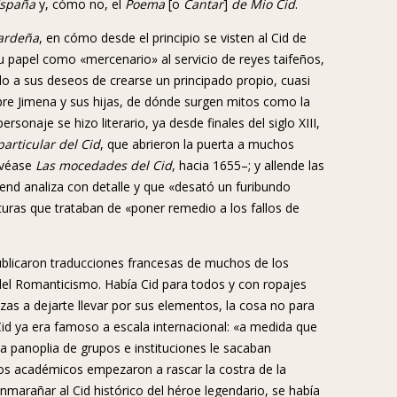
España
y, cómo no, el
Poema
[o
Cantar
]
de Mio Cid
.
ardeña
, en cómo desde el principio se visten al Cid de
u papel como «mercenario» al servicio de reyes taifeños,
o a sus deseos de crearse un principado propio, cuasi
re Jimena y sus hijas, de dónde surgen mitos como la
onaje se hizo literario, ya desde finales del siglo XIII,
particular del Cid
, que abrieron la puerta a muchos
–véase
Las mocedades del Cid
, hacia 1655–; y allende las
rend analiza con detalle y que «desató un furibundo
ituras que trataban de «poner remedio a los fallos de
publicaron traducciones francesas de muchos de los
del Romanticismo. Había Cid para todos y con ropajes
zas a dejarte llevar por sus elementos, la cosa no para
 Cid ya era famoso a escala internacional: «a medida que
 panoplia de grupos e instituciones le sacaban
os académicos empezaron a rascar la costra de la
nmarañar al Cid histórico del héroe legendario, se había