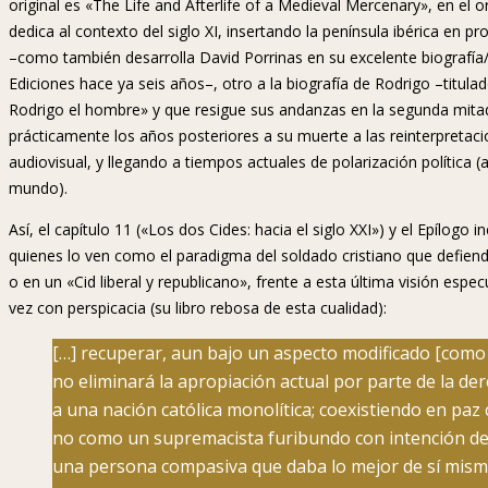
original es «The Life and Afterlife of a Medieval Mercenary», en el o
dedica al contexto del siglo XI, insertando la península ibérica en
–como también desarrolla David Porrinas en su excelente biografía/
Ediciones hace ya seis años–, otro a la biografía de Rodrigo –titul
Rodrigo el hombre» y que resigue sus andanzas en la segunda mitad 
prácticamente los años posteriores a su muerte a las reinterpretaci
audiovisual, y llegando a tiempos actuales de polarización política 
mundo).
Así, el capítulo 11 («Los dos Cides: hacia el siglo XXI») y el Epílogo
quienes lo ven como el paradigma del soldado cristiano que defien
o en un «Cid liberal y republicano», frente a esta última visión espec
vez con perspicacia (su libro rebosa de esta cualidad):
[…] recuperar, aun bajo un aspecto modificado [como
no eliminará la apropiación actual por parte de la de
a una nación católica monolítica; coexistiendo en pa
no como un supremacista furibundo con intención de
una persona compasiva que daba lo mejor de sí misma 