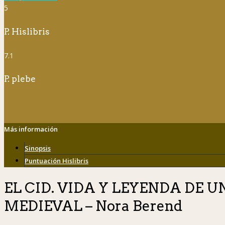
5
P. Hislibris
7.1
P. plebe
Más información
Sinopsis
Puntuación Hislibris
EL CID. VIDA Y LEYENDA DE 
MEDIEVAL – Nora Berend