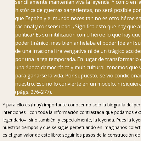
sencillamente mantenían viva la leyenda. Y como en l
histórica de guerras sangrientas, no será posible poner
que España y el mundo necesitan no es otro héroe sa
racional y consensuado. ¿Significa esto que hay que 
política? Es su mitificación como héroe lo que hay qu
poder tiránico, más bien anhelaba el poder [de ahí su
de una irracional ira vengativa ni de un trágico acci
por una larga temporada. En lugar de transformarlo
una época democrática y multicultural, tenemos que
para ganarse la vida. Por supuesto, se vio condiciona
nuestro. Eso no lo convierte en un modelo, ni siquie
(págs. 276-277).
Y para ello es (muy) importante conocer no solo la biografía del pe
intenciones –con toda la información contrastada que podamos ext
legendario–, sino también, y especialmente, la leyenda. Pues la leye
nuestros tiempos y que se sigue perpetuando en imaginarios colectivo
es el gran valor de este libro: seguir los pasos de la construcción 