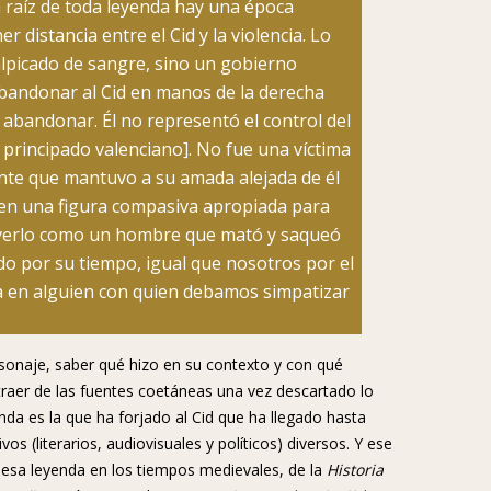
a raíz de toda leyenda hay una época
 distancia entre el Cid y la violencia. Lo
lpicado de sangre, sino un gobierno
abandonar al Cid en manos de la derecha
e abandonar. Él no representó el control del
 principado valenciano]. No fue una víctima
dente que mantuvo a su amada alejada de él
 en una figura compasiva apropiada para
 verlo como un hombre que mató y saqueó
do por su tiempo, igual que nosotros por el
ra en alguien con quien debamos simpatizar
rsonaje, saber qué hizo en su contexto y con qué
raer de las fuentes coetáneas una vez descartado lo
nda es la que ha forjado al Cid que ha llegado hasta
s (literarios, audiovisuales y políticos) diversos. Y ese
de esa leyenda en los tiempos medievales, de la
Historia