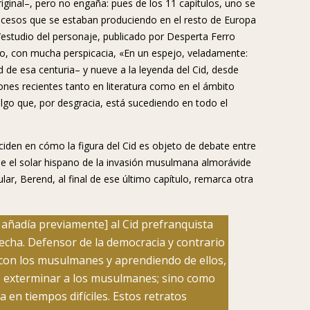
riginal–, pero no engaña: pues de los 11 capítulos, uno se
 procesos que se estaban produciendo en el resto de Europa
estudio del personaje, publicado por Desperta Ferro
ado, con mucha perspicacia, «En un espejo, veladamente:
de esa centuria– y nueve a la leyenda del Cid, desde
ones recientes tanto en literatura como en el ámbito
(algo que, por desgracia, está sucediendo en todo el
 inciden en cómo la figura del Cid es objeto de debate entre
de el solar hispano de la invasión musulmana almorávide
ular, Berend, al final de ese último capítulo, remarca otra
 añadía previamente] al Cid prefranquista
recha. Defensor de la democracia y contrario
z con los musulmanes y aprendiendo de ellos,
 exterminar a los musulmanes; sino como
en tiempos difíciles. Estos retratos