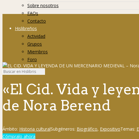
Sobre nosotros
FAQs
Contacto
Hislibreños
Actividad
Grupos
Miembros
Foro
«El Cid. Vida y ley
de Nora Berend
Ámbito:
Historia cultural
Subgéneros:
Biográfico
,
Expositivo
Temas:
E
Cómpralo ahora