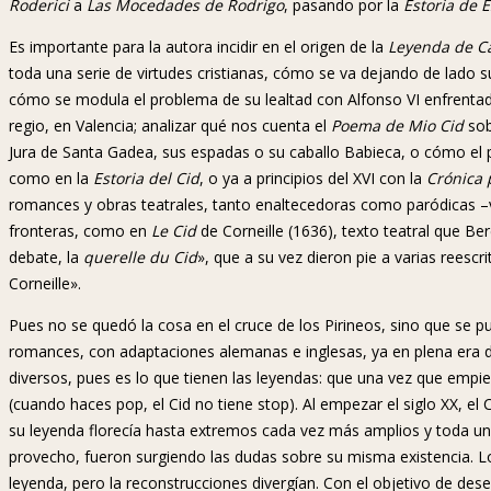
Roderici
a
Las Mocedades de Rodrigo
, pasando por la
Estoria de 
Es importante para la autora incidir en el origen de la
Leyenda de C
toda una serie de virtudes cristianas, cómo se va dejando de lado s
cómo se modula el problema de su lealtad con Alfonso VI enfrentad
regio, en Valencia; analizar qué nos cuenta el
Poema de Mio Cid
sob
Jura de Santa Gadea, sus espadas o su caballo Babieca, o cómo el pers
como en la
Estoria del Cid
, o ya a principios del XVI con la
Crónica 
romances y obras teatrales, tanto enaltecedoras como paródicas 
fronteras, como en
Le Cid
de Corneille (1636), texto teatral que Be
debate, la
querelle du Cid
», que a su vez dieron pie a varias reescr
Corneille».
Pues no se quedó la cosa en el cruce de los Pirineos, sino que se 
romances, con adaptaciones alemanas e inglesas, ya en plena era 
diversos, pues es lo que tienen las leyendas: que una vez que empie
(cuando haces pop, el Cid no tiene stop). Al empezar el siglo XX, el
su leyenda florecía hasta extremos cada vez más amplios y toda una
provecho, fueron surgiendo las dudas sobre su misma existencia. L
leyenda, pero la reconstrucciones divergían. Con el objetivo de dese