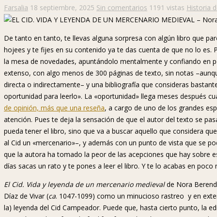
Farsalia
18 septiembre, 2025
Sin comentarios
1191 vistas
Historia d
De tanto en tanto, te llevas alguna sorpresa con algún libro que p
hojees y te fijes en su contenido ya te das cuenta de que no lo es. 
la mesa de novedades, apuntándolo mentalmente y confiando en po
extenso, con algo menos de 300 páginas de texto, sin notas –aunqu
directa o indirectamente– y una bibliografía que consideras bastan
oportunidad para leerlo». La «oportunidad» llega meses después cua
de opinión, más que una reseña
, a cargo de uno de los grandes espec
atención. Pues te deja la sensación de que el autor del texto se pas
pueda tener el libro, sino que va a buscar aquello que considera qu
al Cid un «mercenario»–, y además con un punto de vista que se po
que la autora ha tomado la peor de las acepciones que hay sobre es
días sacas un rato y te pones a leer el libro. Y te lo acabas en poco
El Cid. Vida y leyenda de un mercenario medieval
de Nora Berend (
Díaz de Vivar (
ca
. 1047-1099) como un minucioso rastreo y en exten
la) leyenda del Cid Campeador. Puede que, hasta cierto punto, la edito