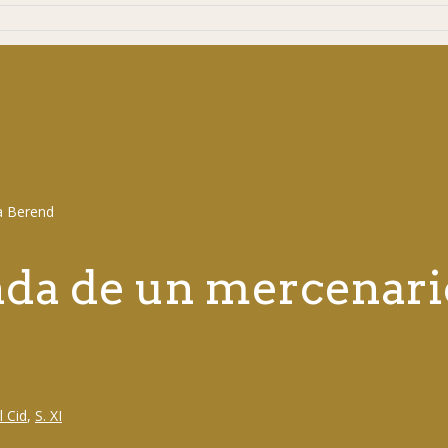
enda de un mercenar
l Cid
,
S. XI