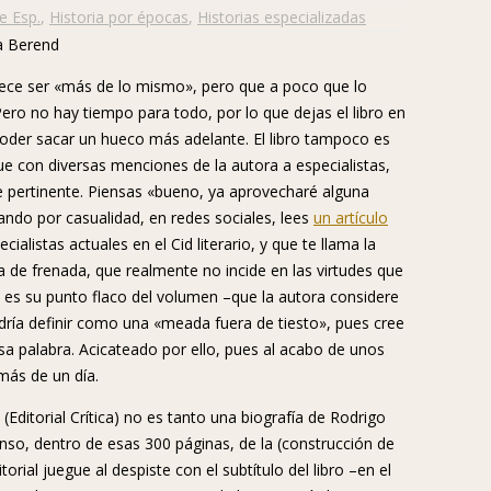
e Esp.
,
Historia por épocas
,
Historias especializadas
arece ser «más de lo mismo», pero que a poco que lo
Pero no hay tiempo para todo, por lo que dejas el libro en
der sacar un hueco más adelante. El libro tampoco es
e con diversas menciones de la autora a especialistas,
te pertinente. Piensas «bueno, ya aprovecharé alguna
ndo por casualidad, en redes sociales, lees
un artículo
ialistas actuales en el Cid literario, y que te llama la
a de frenada, que realmente no incide en las virtudes que
e es su punto flaco del volumen –que la autora considere
dría definir como una «meada fuera de tiesto», pues cree
a palabra. Acicateado por ello, pues al acabo de unos
 más de un día.
Editorial Crítica) no es tanto una biografía de Rodrigo
so, dentro de esas 300 páginas, de la (construcción de
rial juegue al despiste con el subtítulo del libro –en el