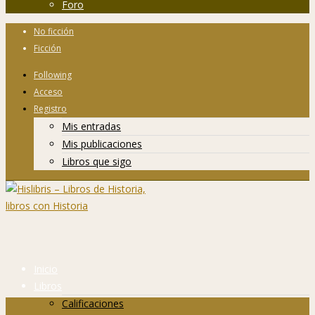
Foro
No ficción
Ficción
Following
Acceso
Registro
Mis entradas
Mis publicaciones
Libros que sigo
Inicio
Libros
Calificaciones