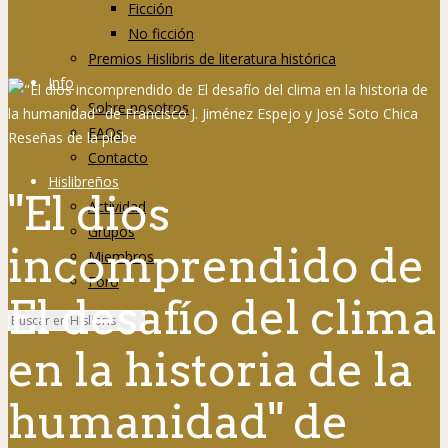
Ficción
No ficción
Premios Hislibris de literatura histórica
Info
Sobre nosotros
FAQs
Contacto
Hislibreños
"El dios
Actividad
Grupos
incomprendido de
Miembros
Foro
El desafío del clima
en la historia de la
humanidad" de