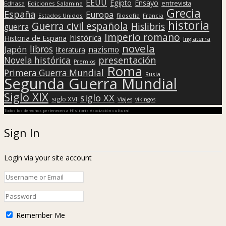
EEUU
Egipto
Ensayo
entrevista
Edhasa
Ediciones Salamina
Grecia
España
Europa
Estados Unidos
filosofía
Francia
historia
Guerra civil española
Hislibris
guerra
Imperio romano
histórica
Historia de España
Inglaterra
novela
libros
Japón
nazismo
literatura
presentación
Novela histórica
Premios
Roma
Primera Guerra Mundial
Rusia
Segunda Guerra Mundial
Siglo XIX
siglo XX
siglo XVI
Viajes
vikingos
Todos los derechos pertenecen a Hislibris Asociación cultural
Sign In
Login via your site account
Remember Me