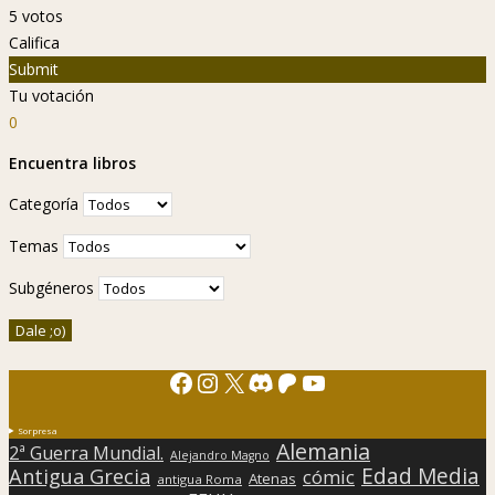
5
votos
Califica
Submit
Tu votación
0
Encuentra libros
Categoría
Temas
Subgéneros
Facebook
Instagram
X
Discord
Patreon
YouTube
Sorpresa
Alemania
2ª Guerra Mundial.
Alejandro Magno
Edad Media
Antigua Grecia
cómic
Atenas
antigua Roma