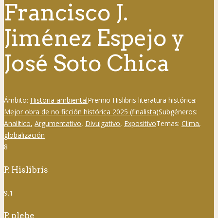
Francisco J.
Jiménez Espejo y
José Soto Chica
Ámbito:
Historia ambiental
Premio Hislibris literatura histórica:
Mejor obra de no ficción histórica 2025 (finalista)
Subgéneros:
Analítico
,
Argumentativo
,
Divulgativo
,
Expositivo
Temas:
Clima
,
globalización
8
P. Hislibris
9.1
P. plebe