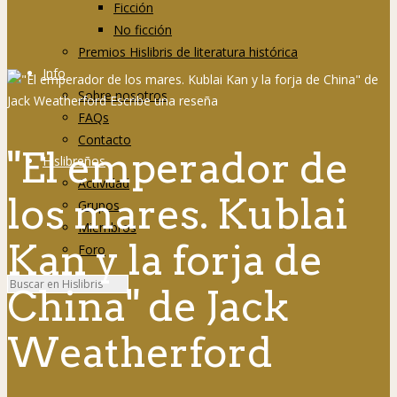
Ficción
No ficción
Premios Hislibris de literatura histórica
Info
Sobre nosotros
FAQs
Contacto
"El emperador de
Hislibreños
Actividad
los mares. Kublai
Grupos
Miembros
Kan y la forja de
Foro
China" de Jack
Weatherford