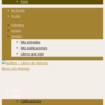
Foro
No ficción
Ficción
Following
Acceso
Registro
Mis entradas
Mis publicaciones
Libros que sigo
Inicio
Libros
Calificaciones