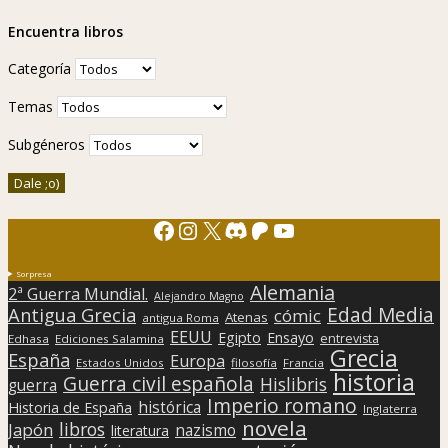
Encuentra libros
Categoría
Temas
Subgéneros
Facebook
Instagram
X
Discord
Patreon
YouTube
Sorpresa
Alemania
2ª Guerra Mundial.
Alejandro Magno
Edad Media
Antigua Grecia
cómic
Atenas
antigua Roma
EEUU
Egipto
Ensayo
entrevista
Edhasa
Ediciones Salamina
Grecia
España
Europa
Estados Unidos
filosofía
Francia
historia
Guerra civil española
Hislibris
guerra
Imperio romano
histórica
Historia de España
Inglaterra
novela
libros
Japón
nazismo
literatura