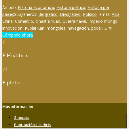
Ámbito:
Historia económica
,
Historia política
,
Historia por
países
Subgéneros:
Biográfico
,
Divulgativo
,
Político
Temas:
Asia
,
China
,
Comercio
,
dinastía Yuan
,
Guerra naval
,
Imperio mongol
,
innovación
,
Kublai Kan
,
mongoles
,
navegación
,
poder
,
S. XIII
Cómpralo ahora
7
P. Hislibris
7.1
P. plebe
Más información
Sinopsis
Puntuación Hislibris