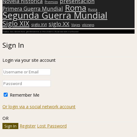
presentación
Novela histórica
Premios
Roma
Primera Guerra Mundial
Rusia
Segunda Guerra Mundial
Siglo XIX
siglo XX
siglo XVI
Viajes
vikingos
Todos los derechos pertenecen a Hislibris Asociación cultural
Sign In
Login via your site account
Remember Me
Or login via a social network account
OR
Register
Lost Password