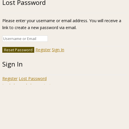
Lost Password
Please enter your username or email address. You will receive a
link to create a new password via email.
Register
Sign In
Sign In
Register
Lost Password
Ir a la barra de herramientas
Acerca
WordPress.org
de
Documentación
WordPress
Aprende WordPress
Soporte
Sugerencias