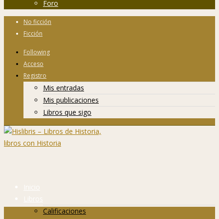
Foro
No ficción
Ficción
Following
Acceso
Registro
Mis entradas
Mis publicaciones
Libros que sigo
Inicio
Libros
Calificaciones