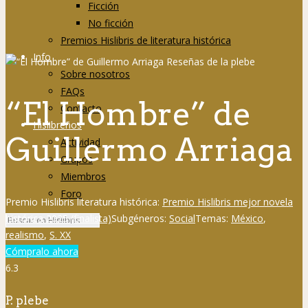
Ficción
No ficción
Premios Hislibris de literatura histórica
Info
Sobre nosotros
FAQs
“El Hombre” de
Contacto
Hislibreños
Guillermo Arriaga
Actividad
Grupos
Miembros
Foro
Premio Hislibris literatura histórica:
Premio Hislibris mejor novela
histórica 2025 (finalista)
Subgéneros:
Social
Temas:
México
,
realismo
,
S. XX
Cómpralo ahora
6.3
P. plebe