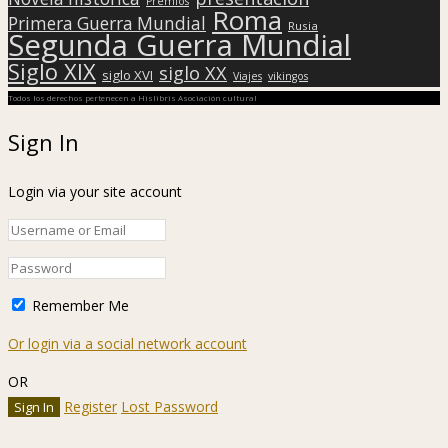
Premios
Roma
Primera Guerra Mundial
Rusia
Segunda Guerra Mundial
Siglo XIX
siglo XX
siglo XVI
Viajes
vikingos
Todos los derechos pertenecen a Hislibris Asociación cultural
Sign In
Login via your site account
Remember Me
Or login via a social network account
OR
Register
Lost Password