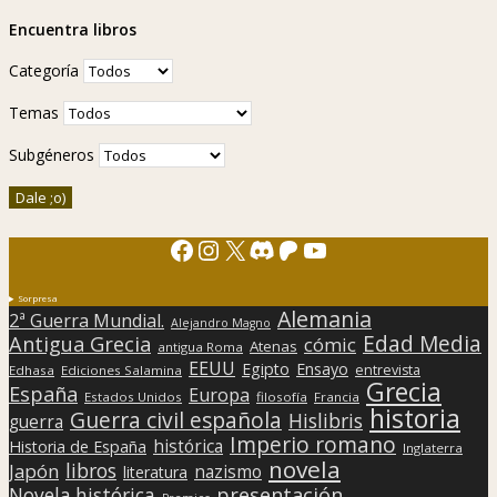
Encuentra libros
Categoría
Temas
Subgéneros
Facebook
Instagram
X
Discord
Patreon
YouTube
Sorpresa
Alemania
2ª Guerra Mundial.
Alejandro Magno
Edad Media
Antigua Grecia
cómic
Atenas
antigua Roma
EEUU
Egipto
Ensayo
entrevista
Edhasa
Ediciones Salamina
Grecia
España
Europa
Estados Unidos
filosofía
Francia
historia
Guerra civil española
Hislibris
guerra
Imperio romano
histórica
Historia de España
Inglaterra
novela
libros
Japón
nazismo
literatura
presentación
Novela histórica