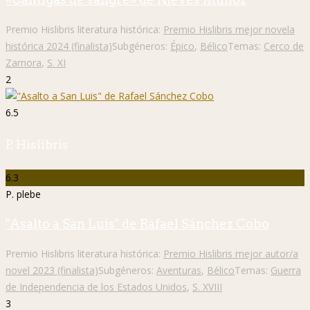
Premio Hislibris literatura histórica:
Premio Hislibris mejor novela
histórica 2024 (finalista)
Subgéneros:
Épico
,
Bélico
Temas:
Cerco de
Zamora
,
S. XI
2
6.5
P. Hislibris
6.3
P. plebe
"Asalto a San Luis" de Rafael Sánchez Cobo
Premio Hislibris literatura histórica:
Premio Hislibris mejor autor/a
novel 2023 (finalista)
Subgéneros:
Aventuras
,
Bélico
Temas:
Guerra
de Independencia de los Estados Unidos
,
S. XVIII
3