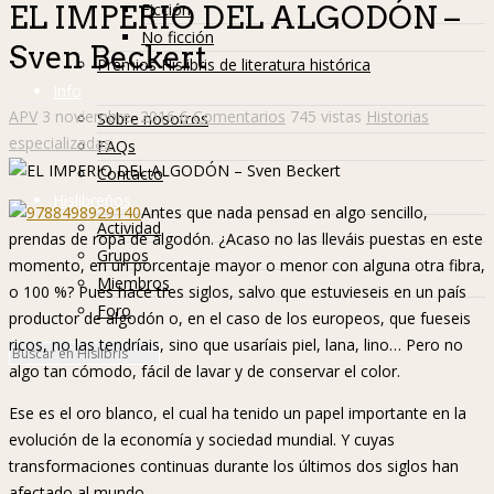
Ficción
EL IMPERIO DEL ALGODÓN –
No ficción
Sven Beckert
Premios Hislibris de literatura histórica
Info
APV
3 noviembre, 2016
6 Comentarios
745 vistas
Historias
Sobre nosotros
especializadas
FAQs
Contacto
Hislibreños
Antes que nada pensad en algo sencillo,
Actividad
prendas de ropa de algodón. ¿Acaso no las lleváis puestas en este
Grupos
momento, en un porcentaje mayor o menor con alguna otra fibra,
Miembros
o 100 %? Pues hace tres siglos, salvo que estuvieseis en un país
Foro
productor de algodón o, en el caso de los europeos, que fueseis
ricos, no las tendríais, sino que usaríais piel, lana, lino… Pero no
algo tan cómodo, fácil de lavar y de conservar el color.
Ese es el oro blanco, el cual ha tenido un papel importante en la
evolución de la economía y sociedad mundial. Y cuyas
transformaciones continuas durante los últimos dos siglos han
afectado al mundo.