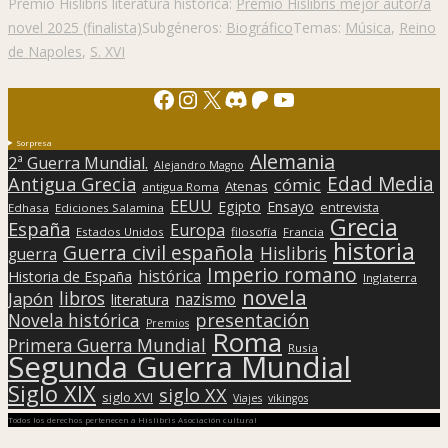
Premio Hislibris literatura histórica:
Premio Hislibris mejor autor/a
novel 2025 (finalista)
Subgéneros:
Biográfico
Temas:
Música
,
Reino
de Napoles
,
S. XVI
Facebook
Instagram
X
Discord
Patreon
YouTube
Sorpresa
Alemania
2ª Guerra Mundial.
Alejandro Magno
Edad Media
Antigua Grecia
cómic
Atenas
antigua Roma
EEUU
Egipto
Ensayo
entrevista
Edhasa
Ediciones Salamina
Grecia
España
Europa
Estados Unidos
filosofía
Francia
historia
Guerra civil española
Hislibris
guerra
Imperio romano
histórica
Historia de España
Inglaterra
novela
libros
Japón
nazismo
literatura
presentación
Novela histórica
Premios
Roma
Primera Guerra Mundial
Rusia
Segunda Guerra Mundial
Siglo XIX
siglo XX
siglo XVI
Viajes
vikingos
Todos los derechos pertenecen a Hislibris Asociación cultural