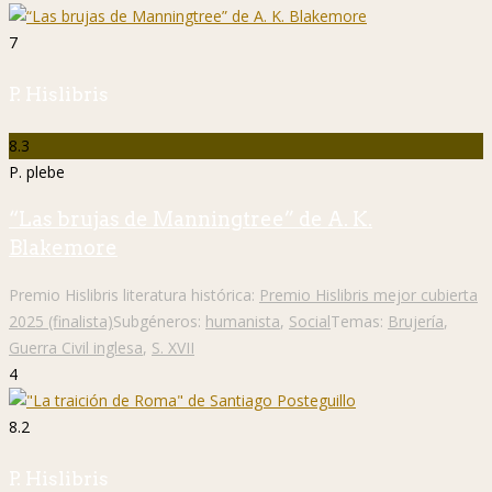
7
P. Hislibris
8.3
P. plebe
“Las brujas de Manningtree” de A. K.
Blakemore
Premio Hislibris literatura histórica:
Premio Hislibris mejor cubierta
2025 (finalista)
Subgéneros:
humanista
,
Social
Temas:
Brujería
,
Guerra Civil inglesa
,
S. XVII
4
8.2
P. Hislibris