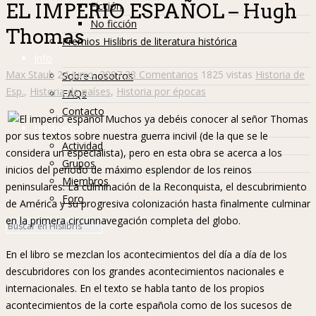
Ficción
EL IMPERIO ESPAÑOL – Hugh
No ficción
Thomas
Premios Hislibris de literatura histórica
Info
Max Staub
24 junio, 2007
38 Comentarios
1825 vistas
Historia de
Sobre nosotros
Esp.
,
Historia de países
,
Historia por épocas
FAQs
Contacto
Muchos ya debéis conocer al señor Thomas
Hislibreños
por sus textos sobre nuestra guerra incivil (de la que se le
Actividad
considera un especialista), pero en esta obra se acerca a los
Grupos
inicios del periodo de máximo esplendor de los reinos
Miembros
peninsulares: La culminación de la Reconquista, el descubrimiento
Foro
de América y su progresiva colonización hasta finalmente culminar
en la primera circunnavegación completa del globo.
En el libro se mezclan los acontecimientos del día a día de los
descubridores con los grandes acontecimientos nacionales e
internacionales. En el texto se habla tanto de los propios
acontecimientos de la corte española como de los sucesos de