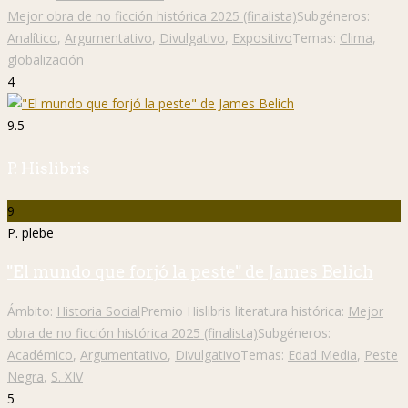
Mejor obra de no ficción histórica 2025 (finalista)
Subgéneros:
Analítico
,
Argumentativo
,
Divulgativo
,
Expositivo
Temas:
Clima
,
globalización
4
9.5
P. Hislibris
9
P. plebe
"El mundo que forjó la peste" de James Belich
Ámbito:
Historia Social
Premio Hislibris literatura histórica:
Mejor
obra de no ficción histórica 2025 (finalista)
Subgéneros:
Académico
,
Argumentativo
,
Divulgativo
Temas:
Edad Media
,
Peste
Negra
,
S. XIV
5