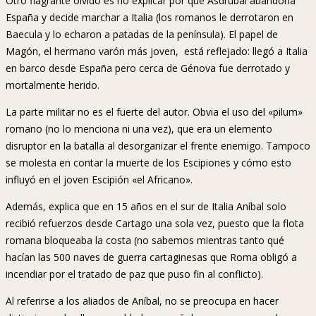
Otro flagrante olvido es no explicar por qué Asdrúbal abandona
España y decide marchar a Italia (los romanos le derrotaron en
Baecula y lo echaron a patadas de la península). El papel de
Magón, el hermano varón más joven, está reflejado: llegó a Italia
en barco desde España pero cerca de Génova fue derrotado y
mortalmente herido.
La parte militar no es el fuerte del autor. Obvia el uso del «pilum»
romano (no lo menciona ni una vez), que era un elemento
disruptor en la batalla al desorganizar el frente enemigo. Tampoco
se molesta en contar la muerte de los Escipiones y cómo esto
influyó en el joven Escipión «el Africano».
Además, explica que en 15 años en el sur de Italia Aníbal solo
recibió refuerzos desde Cartago una sola vez, puesto que la flota
romana bloqueaba la costa (no sabemos mientras tanto qué
hacían las 500 naves de guerra cartaginesas que Roma obligó a
incendiar por el tratado de paz que puso fin al conflicto).
Al referirse a los aliados de Aníbal, no se preocupa en hacer