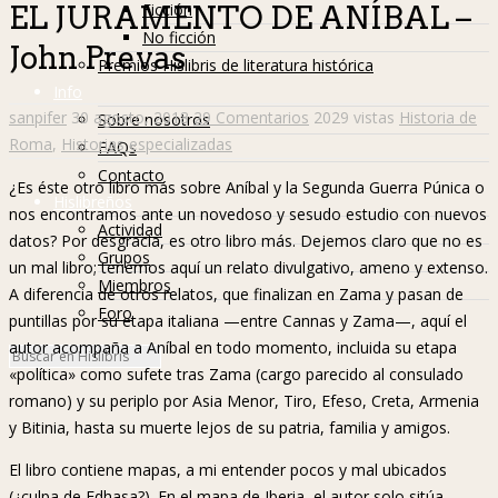
Ficción
EL JURAMENTO DE ANÍBAL –
No ficción
John Prevas
Premios Hislibris de literatura histórica
Info
sanpifer
30 agosto, 2018
29 Comentarios
2029 vistas
Historia de
Sobre nosotros
Roma
,
Historias especializadas
FAQs
Contacto
¿Es éste otro libro más sobre Aníbal y la Segunda Guerra Púnica o
Hislibreños
nos encontramos ante un novedoso y sesudo estudio con nuevos
Actividad
datos? Por desgracia, es otro libro más. Dejemos claro que no es
Grupos
un mal libro; tenemos aquí un relato divulgativo, ameno y extenso.
Miembros
A diferencia de otros relatos, que finalizan en Zama y pasan de
Foro
puntillas por su etapa italiana —entre Cannas y Zama—, aquí el
autor acompaña a Aníbal en todo momento, incluida su etapa
«política» como sufete tras Zama (cargo parecido al consulado
romano) y su periplo por Asia Menor, Tiro, Efeso, Creta, Armenia
y Bitinia, hasta su muerte lejos de su patria, familia y amigos.
El libro contiene mapas, a mi entender pocos y mal ubicados
(¿culpa de Edhasa?). En el mapa de Iberia, el autor solo sitúa