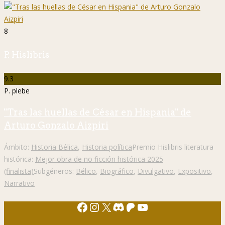
8
P. Hislibris
9.3
P. plebe
"Tras las huellas de César en Hispania" de
Arturo Gonzalo Aizpiri
Ámbito:
Historia Bélica
,
Historia política
Premio Hislibris literatura
histórica:
Mejor obra de no ficción histórica 2025
(finalista)
Subgéneros:
Bélico
,
Biográfico
,
Divulgativo
,
Expositivo
,
Narrativo
Facebook
Instagram
X
Discord
Patreon
YouTube