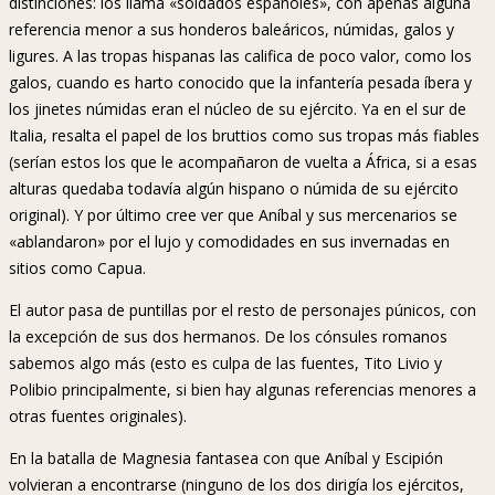
distinciones: los llama «soldados españoles», con apenas alguna
referencia menor a sus honderos baleáricos, númidas, galos y
ligures. A las tropas hispanas las califica de poco valor, como los
galos, cuando es harto conocido que la infantería pesada íbera y
los jinetes númidas eran el núcleo de su ejército. Ya en el sur de
Italia, resalta el papel de los bruttios como sus tropas más fiables
(serían estos los que le acompañaron de vuelta a África, si a esas
alturas quedaba todavía algún hispano o númida de su ejército
original). Y por último cree ver que Aníbal y sus mercenarios se
«ablandaron» por el lujo y comodidades en sus invernadas en
sitios como Capua.
El autor pasa de puntillas por el resto de personajes púnicos, con
la excepción de sus dos hermanos. De los cónsules romanos
sabemos algo más (esto es culpa de las fuentes, Tito Livio y
Polibio principalmente, si bien hay algunas referencias menores a
otras fuentes originales).
En la batalla de Magnesia fantasea con que Aníbal y Escipión
volvieran a encontrarse (ninguno de los dos dirigía los ejércitos,