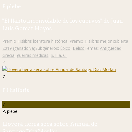
P. plebe
"El llanto inconsolable de los cuervos" de Juan
Luis Gomar Hoyos
Premio Hislibris literatura histórica:
Premio Hislibris mejor cubierta
2019 (ganador/a)
Subgéneros:
Épico
,
Bélico
Temas:
Antigüedad
,
Grecia
,
guerras médicas
,
S. II a. C.
2
7
P. Hislibris
7
P. plebe
Lloverá tierra seca sobre Annual de
Santiago Díaz Morlán