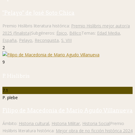
"Pelayo" de José Soto Chica
Premio Hislibris literatura histórica:
Premio Hislibris mejor autor/a
2025 (finalista)
Subgéneros:
Épico
,
Bélico
Temas:
Edad Media
,
España
,
Pelayo
,
Reconquista
,
S. VIII
2
9
P. Hislibris
7.1
P. plebe
Filipo de Macedonia de Mario Agudo Villanueva
Ámbito:
Historia cultural
,
Historia Militar
,
Historia Social
Premio
Hislibris literatura histórica:
Mejor obra de no ficción histórica 2024