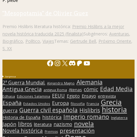
P. plebe
"Mesopotamia" de Olivier Guez
Premio Hislibris literatura histórica:
Premio Hislibris a la mejor
novela histórica traducida 2025 (finalista)
Subgéneros:
Aventuras
,
Biográfico
,
Político
,
Viajes
Temas:
Gertrude Bell
,
Próximo Oriente
,
S. XX
Facebook
Instagram
X
Discord
Patreon
YouTube
Sorpresa
Alemania
2ª Guerra Mundial.
Alejandro Magno
Edad Media
Antigua Grecia
cómic
Atenas
antigua Roma
EEUU
Egipto
Ensayo
entrevista
Edhasa
Ediciones Salamina
Grecia
España
Europa
Estados Unidos
filosofía
Francia
historia
Guerra civil española
Hislibris
guerra
Imperio romano
histórica
Historia de España
Inglaterra
novela
libros
Japón
nazismo
literatura
presentación
Novela histórica
Premios