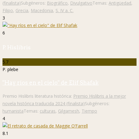
(finalista)
Subgéneros:
Biográfico
,
Divulgativo
Temas:
Antigüedad
,
Filipo
,
Grecia
,
Macedonia
,
S. IV a. C.
3
6
P. Hislibris
5.7
P. plebe
"Hay ríos en el cielo" de Elif Shafak
Premio Hislibris literatura histórica:
Premio Hislibris a la mejor
novela histórica traducida 2024 (finalista)
Subgéneros:
humanista
Temas:
culturas
,
Gilgamesh
,
Tiempo
4
8.1