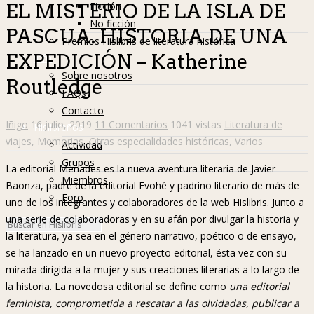
Ficción
EL MISTERIO DE LA ISLA DE
No ficción
PASCUA. HISTORIA DE UNA
Premios Hislibris de literatura histórica
EXPEDICIÓN – Katherine
Info
Sobre nosotros
Routledge
FAQs
Contacto
Iñigo
16 julio, 2019
11 Comentarios
1041 vistas
Literatura de
Hislibreños
viajes
,
Memorias
,
Otras especialidades históricas
,
Varios
Actividad
Grupos
La editorial Ménades es la nueva aventura literaria de Javier
Miembros
Baonza, padre de la editorial Evohé y padrino literario de más de
Foro
uno de los integrantes y colaboradores de la web Hislibris. Junto a
una serie de colaboradoras y en su afán por divulgar la historia y
la literatura, ya sea en el género narrativo, poético o de ensayo,
se ha lanzado en un nuevo proyecto editorial, ésta vez con su
mirada dirigida a la mujer y sus creaciones literarias a lo largo de
la historia. La novedosa editorial se define como
una editorial
feminista, comprometida a rescatar a las olvidadas, publicar a