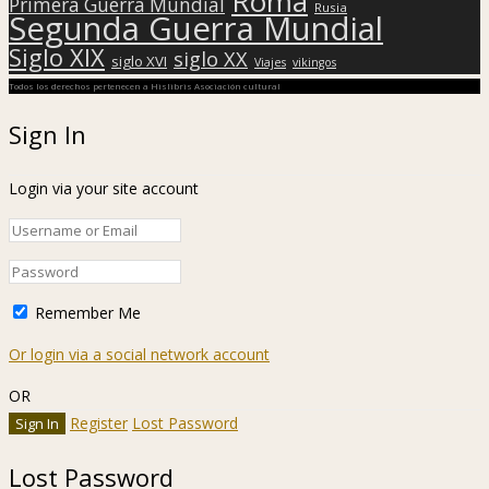
Roma
Primera Guerra Mundial
Rusia
Segunda Guerra Mundial
Siglo XIX
siglo XX
siglo XVI
Viajes
vikingos
Todos los derechos pertenecen a Hislibris Asociación cultural
Sign In
Login via your site account
Remember Me
Or login via a social network account
OR
Register
Lost Password
Lost Password