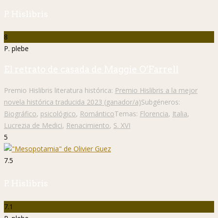
P. Hislibris
8
P. plebe
El retrato de casada de Maggie O’Farrell
Premio Hislibris literatura histórica:
Premio Hislibris a la mejor
novela histórica traducida 2023 (ganador/a)
Subgéneros:
Biográfico
,
psicológico
,
Romántico
Temas:
Florencia
,
Italia
,
Lucrezia de Medici
,
Renacimiento
,
S. XVI
5
7.5
P. Hislibris
7.1