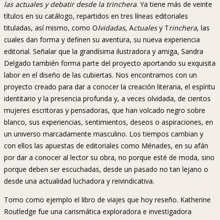
las actuales y debatir desde la trinchera
. Ya tiene más de veinte
títulos en su catálogo, repartidos en tres líneas editoriales
tituladas, así mismo, como O
lvidadas
, A
ctuales
y T
rinchera
, las
cuales dan forma y definen su aventura, su nueva experiencia
editorial. Señalar que la grandísima ilustradora y amiga, Sandra
Delgado también forma parte del proyecto aportando su exquisita
labor en el diseño de las cubiertas. Nos encontramos con un
proyecto creado para dar a conocer la creación literaria, el espíritu
identitario y la presencia profunda y, a veces olvidada, de cientos
mujeres escritoras y pensadoras, que han volcado negro sobre
blanco, sus experiencias, sentimientos, deseos o aspiraciones, en
un universo marcadamente masculino. Los tiempos cambian y
con ellos las apuestas de editoriales como Ménades, en su afán
por dar a conocer al lector su obra, no porque esté de moda, sino
porque deben ser escuchadas, desde un pasado no tan lejano o
desde una actualidad luchadora y reivindicativa.
Tomo como ejemplo el libro de viajes que hoy reseño. Katherine
Routledge fue una carismática exploradora e investigadora