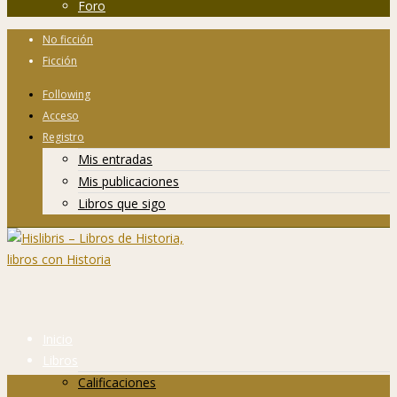
Foro
No ficción
Ficción
Following
Acceso
Registro
Mis entradas
Mis publicaciones
Libros que sigo
Inicio
Libros
Calificaciones