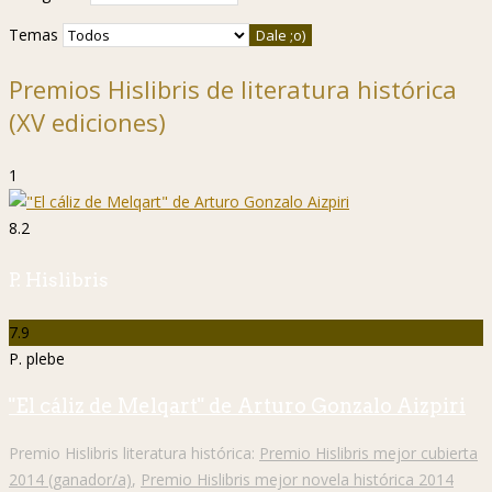
Temas
Premios Hislibris de literatura histórica
(XV ediciones)
1
8.2
P. Hislibris
7.9
P. plebe
"El cáliz de Melqart" de Arturo Gonzalo Aizpiri
Premio Hislibris literatura histórica:
Premio Hislibris mejor cubierta
2014 (ganador/a)
,
Premio Hislibris mejor novela histórica 2014