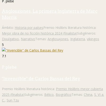
P. plebe
Anglosajones. La primera Inglaterra de Marc
Morris
Ámbito:
Historia por países
Premio Hislibris literatura histórica:
Mejor obra de no ficción histórica 2024 (finalista)
Subgéneros:
Divulgativo
,
Narrativo
Temas:
Anglosajones
,
Inglaterra
,
vikingos
5
7.1
P. plebe
"Invencible" de Carlos Bassas del Rey
Premio Hislibris literatura histórica:
Premio Hislibris mejor cubierta
2025 (finalista)
Subgéneros:
Bélico
,
Biográfico
Temas:
China
,
S. VI a.
C.
,
Sun Tzu