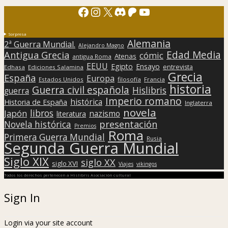
Facebook
Instagram
X
Discord
Patreon
YouTube
Sorpresa
Alemania
2ª Guerra Mundial.
Alejandro Magno
Edad Media
Antigua Grecia
cómic
Atenas
antigua Roma
EEUU
Egipto
Ensayo
entrevista
Edhasa
Ediciones Salamina
Grecia
España
Europa
Estados Unidos
filosofía
Francia
historia
Guerra civil española
Hislibris
guerra
Imperio romano
histórica
Historia de España
Inglaterra
novela
libros
Japón
nazismo
literatura
presentación
Novela histórica
Premios
Roma
Primera Guerra Mundial
Rusia
Segunda Guerra Mundial
Siglo XIX
siglo XX
siglo XVI
Viajes
vikingos
Todos los derechos pertenecen a Hislibris Asociación cultural
Sign In
Login via your site account