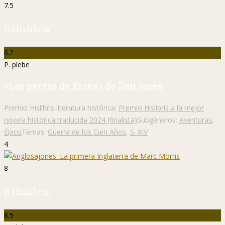
7.5
P. Hislibris
6.2
P. plebe
«Los perros de Essex» de Dan Jones
Premio Hislibris literatura histórica:
Premio Hislibris a la mejor
novela histórica traducida 2024 (finalista)
Subgéneros:
Aventuras
,
Épico
Temas:
Guerra de los Cien Años
,
S. XIV
4
8
P. Hislibris
8.5