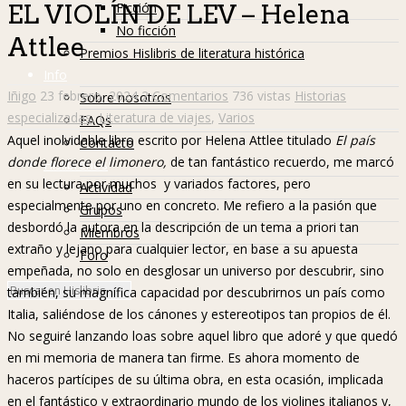
Ficción
EL VIOLÍN DE LEV – Helena
No ficción
Attlee
Premios Hislibris de literatura histórica
Info
Iñigo
23 febrero, 2024
2 Comentarios
736 vistas
Historias
Sobre nosotros
especializadas
,
Literatura de viajes
,
Varios
FAQs
Aquel inolvidable libro escrito por Helena Attlee titulado
El país
Contacto
donde florece el limonero,
de tan fantástico recuerdo, me marcó
Hislibreños
en su lectura por muchos y variados factores, pero
Actividad
especialmente por uno en concreto. Me refiero a la pasión que
Grupos
desbordó la autora en la descripción de un tema a priori tan
Miembros
extraño y lejano para cualquier lector, en base a su apuesta
Foro
empeñada, no solo en desglosar un universo por descubrir, sino
también, su magnífica capacidad por descubrirnos un país como
Italia, saliéndose de los cánones y estereotipos tan propios de él.
No seguiré lanzando loas sobre aquel libro que adoré y que quedó
en mi memoria de manera tan firme. Es ahora momento de
haceros partícipes de su última obra, en esta ocasión, implicada
en el fantástico y extraordinario mundo de los violines italianos y,