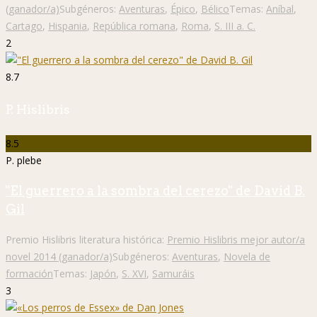
(ganador/a)
Subgéneros:
Aventuras
,
Épico
,
Bélico
Temas:
Aníbal
,
Cartago
,
Hispania
,
República romana
,
Roma
,
S. III a. C.
2
8.7
P. Hislibris
8.5
P. plebe
"El guerrero a la sombra del cerezo" de David B.
Gil
Premio Hislibris literatura histórica:
Premio Hislibris mejor autor/a
novel 2014 (ganador/a)
Subgéneros:
Aventuras
,
Novela de
formación
Temas:
Japón
,
S. XVI
,
Samuráis
3