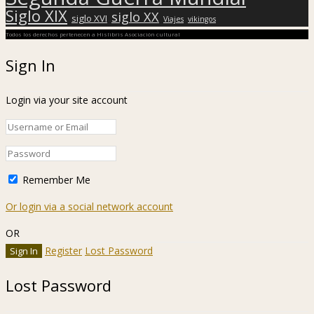
Siglo XIX
siglo XX
siglo XVI
Viajes
vikingos
Todos los derechos pertenecen a Hislibris Asociación cultural
Sign In
Login via your site account
Remember Me
Or login via a social network account
OR
Register
Lost Password
Lost Password