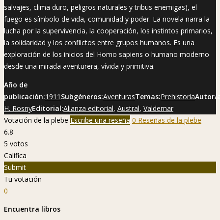
salvajes, clima duro, peligros naturales y tribus enemigas), el
fuego es símbolo de vida, comunidad y poder. La novela narra la
lucha por la supervivencia, la cooperación, los instintos primarios,
la solidaridad y los conflictos entre grupos humanos. Es una
exploración de los inicios del Homo sapiens o humano moderno
desde una mirada aventurera, vívida y primitiva.
Año de
publicación:
1911
Subgéneros:
Aventuras
Temas:
Prehistoria
Autor/a
H. Rosny
Editorial:
Alianza editorial
,
Austral
,
Valdemar
Votación de la plebe
Escribe una reseña
0 Reseñas de la plebe
6.8
5
votos
Califica
Submit
Tu votación
0
Encuentra libros