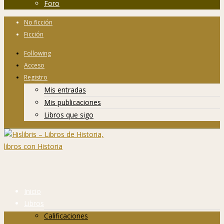
Foro
No ficción
Ficción
Following
Acceso
Registro
Mis entradas
Mis publicaciones
Libros que sigo
Inicio
Libros
Calificaciones