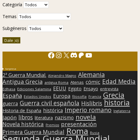
Categoría
Temas
Subgéneros
Facebook
Instagram
X
Discord
Patreon
YouTube
Sorpresa
Alemania
2ª Guerra Mundial.
Alejandro Magno
Edad Media
Antigua Grecia
cómic
Atenas
antigua Roma
EEUU
Egipto
Ensayo
entrevista
Edhasa
Ediciones Salamina
Grecia
España
Europa
Estados Unidos
filosofía
Francia
historia
Guerra civil española
Hislibris
guerra
Imperio romano
histórica
Historia de España
Inglaterra
novela
libros
Japón
nazismo
literatura
presentación
Novela histórica
Premios
Roma
Primera Guerra Mundial
Rusia
Segunda Guerra Mundial