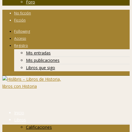
Foro
No ficción
Ficción
Following
Acceso
Registro
Mis entradas
Mis publicaciones
Libros que sigo
Inicio
Libros
Calificaciones