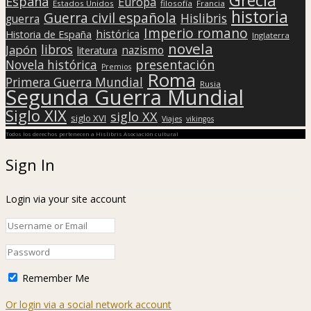
España
Europa
Estados Unidos
filosofía
Francia
historia
Guerra civil española
Hislibris
guerra
Imperio romano
histórica
Historia de España
Inglaterra
novela
libros
Japón
nazismo
literatura
presentación
Novela histórica
Premios
Roma
Primera Guerra Mundial
Rusia
Segunda Guerra Mundial
Siglo XIX
siglo XX
siglo XVI
Viajes
vikingos
Todos los derechos pertenecen a Hislibris Asociación cultural
Sign In
Login via your site account
Remember Me
Or login via a social network account