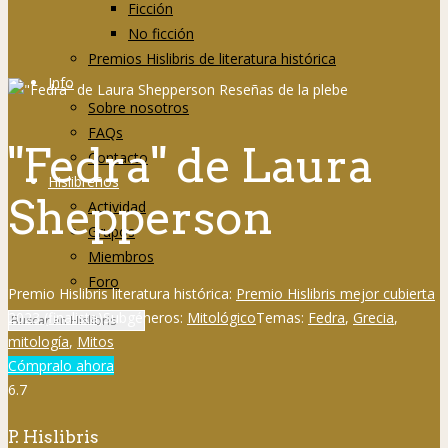
Ficción
No ficción
Premios Hislibris de literatura histórica
Info
Sobre nosotros
FAQs
"Fedra" de Laura
Contacto
Hislibreños
Shepperson
Actividad
Grupos
Miembros
Foro
Premio Hislibris literatura histórica:
Premio Hislibris mejor cubierta
2023 (finalista)
Subgéneros:
Mitológico
Temas:
Fedra
,
Grecia
,
mitología
,
Mitos
Cómpralo ahora
6.7
P. Hislibris