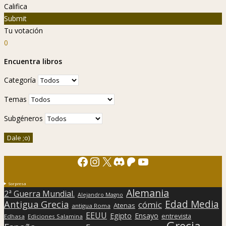
Califica
Submit
Tu votación
0
Encuentra libros
Categoría
Temas
Subgéneros
Facebook
Instagram
X
Discord
Patreon
YouTube
Sorpresa
Alemania
2ª Guerra Mundial.
Alejandro Magno
Edad Media
Antigua Grecia
cómic
Atenas
antigua Roma
EEUU
Egipto
Ensayo
entrevista
Edhasa
Ediciones Salamina
Grecia