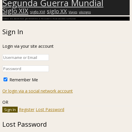
Segunda Guerra Mundial
Siglo XIX
siglo XX
siglo XVI
Viajes
vikingos
Todos los derechos pertenecen a Hislibris Asociación cultural
Sign In
Login via your site account
Remember Me
Or login via a social network account
OR
Register
Lost Password
Lost Password