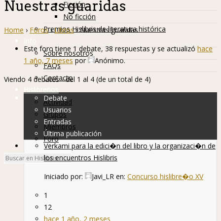
Nuestras guaridas
Ficción
No ficción
Premios Hislibris de literatura histórica
Home
›
Foros
›
Libros
›
Nuestras guaridas
Info
Este foro tiene 1 debate, 38 respuestas y se actualizó
hace
Sobre nosotros
1 año, 7 meses
por
Anónimo
.
FAQs
Contacto
Viendo 4 debates - del 1 al 4 (de un total de 4)
Hislibreños
Debate
Actividad
Usuarios
Grupos
Entradas
Miembros
Última publicación
Foro
Verkami para la edici�n del libro y la organizaci�n de
los encuentros Hislibris
Iniciado por:
Javi_LR
en:
Concurso hislibre�o XV
1
12
hace 1 año, 2 meses