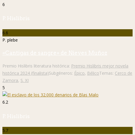
6
P. Hislibris
6.6
P. plebe
«Cantigas de sangre» de Nieves Muñoz
Premio Hislibris literatura histórica:
Premio Hislibris mejor novela
histórica 2024 (finalista)
Subgéneros:
Épico
,
Bélico
Temas:
Cerco de
Zamora
,
S. XI
5
6.2
P. Hislibris
5.7