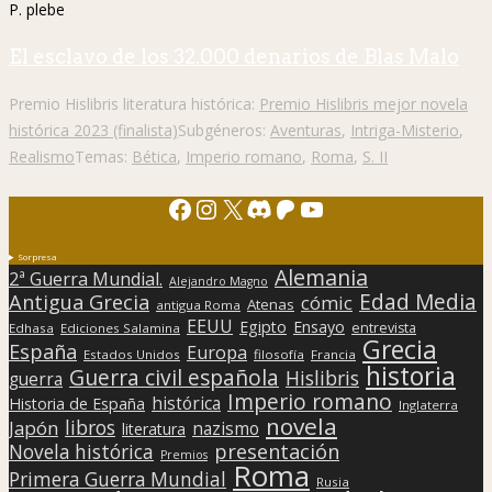
P. plebe
El esclavo de los 32.000 denarios de Blas Malo
Premio Hislibris literatura histórica:
Premio Hislibris mejor novela
histórica 2023 (finalista)
Subgéneros:
Aventuras
,
Intriga-Misterio
,
Realismo
Temas:
Bética
,
Imperio romano
,
Roma
,
S. II
Facebook
Instagram
X
Discord
Patreon
YouTube
Sorpresa
Alemania
2ª Guerra Mundial.
Alejandro Magno
Edad Media
Antigua Grecia
cómic
Atenas
antigua Roma
EEUU
Egipto
Ensayo
entrevista
Edhasa
Ediciones Salamina
Grecia
España
Europa
Estados Unidos
filosofía
Francia
historia
Guerra civil española
Hislibris
guerra
Imperio romano
histórica
Historia de España
Inglaterra
novela
libros
Japón
nazismo
literatura
presentación
Novela histórica
Premios
Roma
Primera Guerra Mundial
Rusia