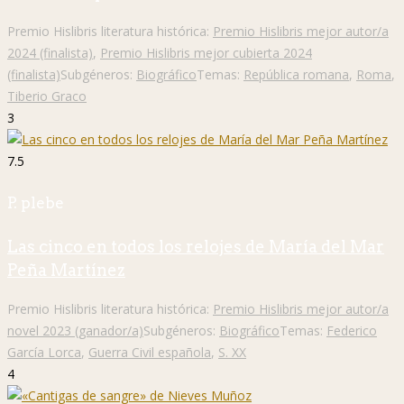
Premio Hislibris literatura histórica:
Premio Hislibris mejor autor/a
2024 (finalista)
,
Premio Hislibris mejor cubierta 2024
(finalista)
Subgéneros:
Biográfico
Temas:
República romana
,
Roma
,
Tiberio Graco
3
7.5
P. plebe
Las cinco en todos los relojes de María del Mar
Peña Martínez
Premio Hislibris literatura histórica:
Premio Hislibris mejor autor/a
novel 2023 (ganador/a)
Subgéneros:
Biográfico
Temas:
Federico
García Lorca
,
Guerra Civil española
,
S. XX
4