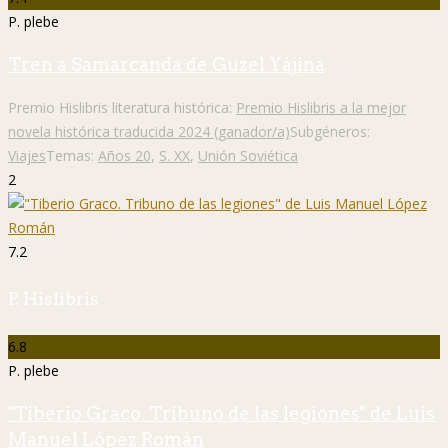
P. plebe
Tren a Samarcanda de Guzel Yájina
Premio Hislibris literatura histórica:
Premio Hislibris a la mejor
novela histórica traducida 2024 (ganador/a)
Subgéneros:
Viajes
Temas:
Años 20
,
S. XX
,
Unión Soviética
2
7.2
P. Hislibris
6.8
P. plebe
"Tiberio Graco. Tribuno de las legiones" de Luis
Manuel López Román