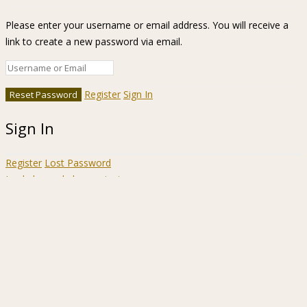
Please enter your username or email address. You will receive a
link to create a new password via email.
Register
Sign In
Sign In
Register
Lost Password
Ir a la barra de herramientas
Acerca
WordPress.org
de
Documentación
WordPress
Aprende WordPress
Soporte
Sugerencias
Acceder
Registrarse