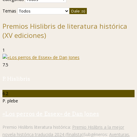
Temas
Premios Hislibris de literatura histórica
(XV ediciones)
1
7.5
P. Hislibris
6.2
P. plebe
«Los perros de Essex» de Dan Jones
Premio Hislibris literatura histórica:
Premio Hislibris a la mejor
novela histórica traducida 2024 (finalista)
Subgéneros:
Aventuras
,