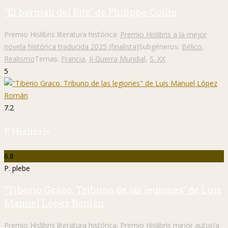
"El barman del Ritz" de Philippe Collin
Premio Hislibris literatura histórica:
Premio Hislibris a la mejor
novela histórica traducida 2025 (finalista)
Subgéneros:
Bélico
,
Realismo
Temas:
Francia
,
II Guerra Mundial
,
S. XX
5
7.2
P. Hislibris
6.8
P. plebe
"Tiberio Graco. Tribuno de las legiones" de Luis
Manuel López Román
Premio Hislibris literatura histórica:
Premio Hislibris mejor autor/a