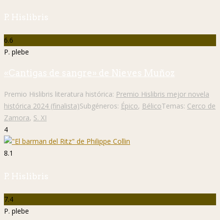
P. Hislibris
6.6
P. plebe
«Cantigas de sangre» de Nieves Muñoz
Premio Hislibris literatura histórica:
Premio Hislibris mejor novela
histórica 2024 (finalista)
Subgéneros:
Épico
,
Bélico
Temas:
Cerco de
Zamora
,
S. XI
4
8.1
P. Hislibris
7.4
P. plebe