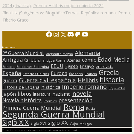
2024 (finalista)
,
Premio Hislibris mejor cubierta 2024
(finalista)
Subgéneros:
Biográfico
Temas:
República romana
,
Roma
,
Tiberio Graco
Facebook
Instagram
X
Discord
Patreon
YouTube
Sorpresa
Alemania
2ª Guerra Mundial.
Alejandro Magno
Edad Media
Antigua Grecia
cómic
Atenas
antigua Roma
EEUU
Egipto
Ensayo
entrevista
Edhasa
Ediciones Salamina
Grecia
España
Europa
Estados Unidos
filosofía
Francia
historia
Guerra civil española
Hislibris
guerra
Imperio romano
histórica
Historia de España
Inglaterra
novela
libros
Japón
nazismo
literatura
presentación
Novela histórica
Premios
Roma
Primera Guerra Mundial
Rusia
Segunda Guerra Mundial
Siglo XIX
siglo XX
siglo XVI
Viajes
vikingos
Todos los derechos pertenecen a Hislibris Asociación cultural