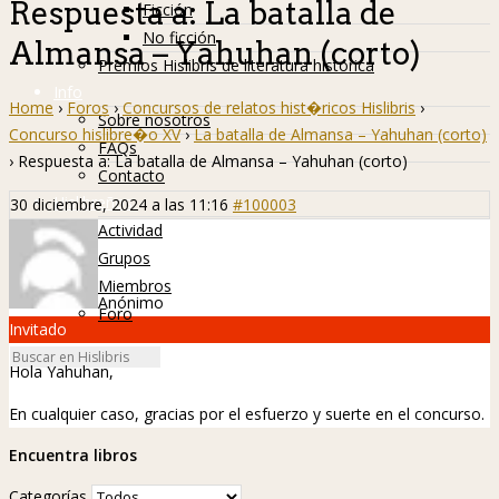
Respuesta a: La batalla de
Ficción
No ficción
Almansa – Yahuhan (corto)
Premios Hislibris de literatura histórica
Info
Home
›
Foros
›
Concursos de relatos hist�ricos Hislibris
›
Sobre nosotros
Concurso hislibre�o XV
›
La batalla de Almansa – Yahuhan (corto)
FAQs
›
Respuesta a: La batalla de Almansa – Yahuhan (corto)
Contacto
Hislibreños
30 diciembre, 2024 a las 11:16
#100003
Actividad
Grupos
Miembros
Anónimo
Foro
Invitado
Hola Yahuhan,
En cualquier caso, gracias por el esfuerzo y suerte en el concurso.
Encuentra libros
Categorías