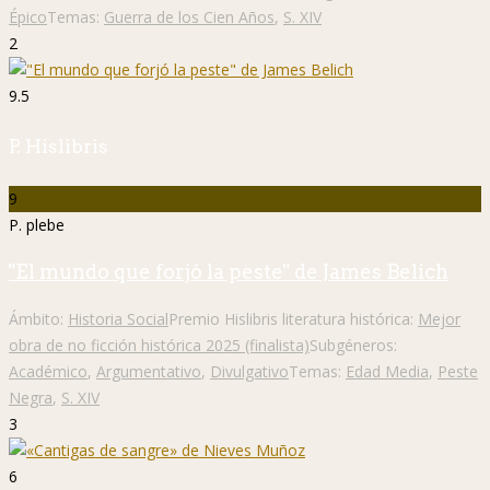
Épico
Temas:
Guerra de los Cien Años
,
S. XIV
2
9.5
P. Hislibris
9
P. plebe
"El mundo que forjó la peste" de James Belich
Ámbito:
Historia Social
Premio Hislibris literatura histórica:
Mejor
obra de no ficción histórica 2025 (finalista)
Subgéneros:
Académico
,
Argumentativo
,
Divulgativo
Temas:
Edad Media
,
Peste
Negra
,
S. XIV
3
6