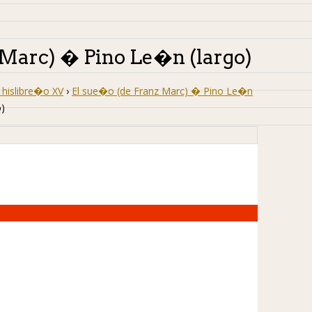
 Marc) � Pino Le�n (largo)
hislibre�o XV
›
El sue�o (de Franz Marc) � Pino Le�n
o)