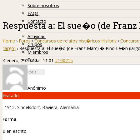
Sobre nosotros
FAQs
Contacto
Respuesta a: El sue�o (de Franz
Hislibreños
Actividad
Home
›
Foros
›
Concursos de relatos hist�ricos Hislibris
›
Concurso 
Grupos
(largo)
›
Respuesta a: El sue�o (de Franz Marc) � Pino Le�n (larg
Miembros
Foro
4 enero, 2025 a las 11:01
#100215
Anónimo
Invitado
: 1912, Sindelsdorf, Baviera, Alemania.
Forma
:
Bien escrito.