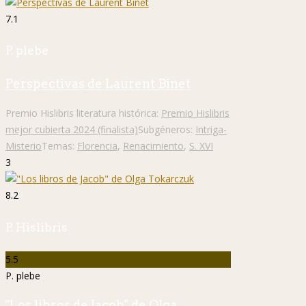
7.1
P. plebe
Perspectivas de Laurent Binet
Premio Hislibris literatura histórica:
Premio Hislibris
mejor cubierta 2024 (finalista)
Subgéneros:
Intriga-
Misterio
Temas:
Florencia
,
Renacimiento
,
S. XVI
3
8.2
P. Hislibris
5.5
P. plebe
"Los libros de Jacob" de Olga