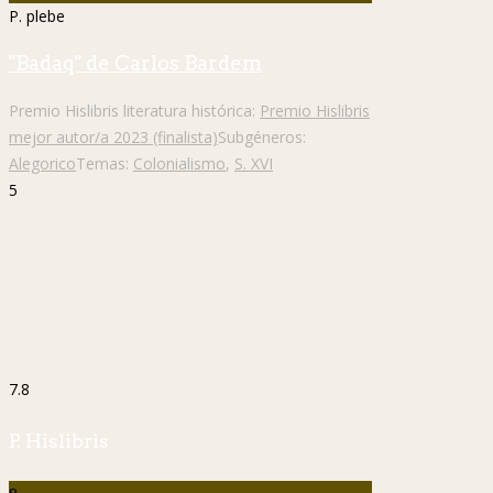
P. plebe
"Badaq" de Carlos Bardem
Premio Hislibris literatura histórica:
Premio Hislibris
mejor autor/a 2023 (finalista)
Subgéneros:
Alegorico
Temas:
Colonialismo
,
S. XVI
5
7.8
P. Hislibris