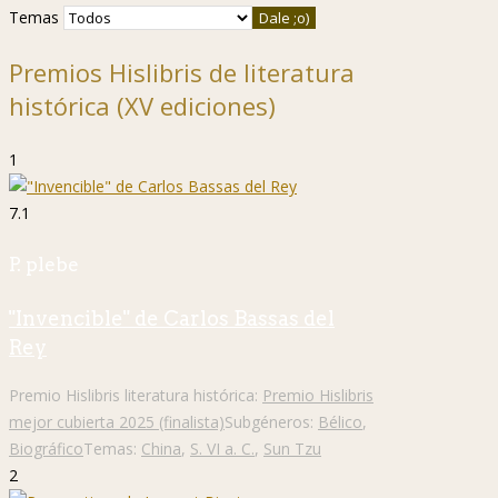
Temas
Premios Hislibris de literatura
histórica (XV ediciones)
1
7.1
P. plebe
"Invencible" de Carlos Bassas del
Rey
Premio Hislibris literatura histórica:
Premio Hislibris
mejor cubierta 2025 (finalista)
Subgéneros:
Bélico
,
Biográfico
Temas:
China
,
S. VI a. C.
,
Sun Tzu
2