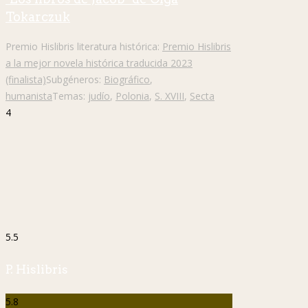
Tokarczuk
Premio Hislibris literatura histórica:
Premio Hislibris
a la mejor novela histórica traducida 2023
(finalista)
Subgéneros:
Biográfico
,
humanista
Temas:
judío
,
Polonia
,
S. XVIII
,
Secta
4
5.5
P. Hislibris
5.8