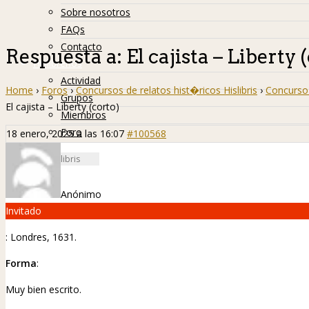
Sobre nosotros
FAQs
Contacto
Respuesta a: El cajista – Liberty 
Hislibreños
Actividad
Home
›
Foros
›
Concursos de relatos hist�ricos Hislibris
›
Concurso 
Grupos
El cajista – Liberty (corto)
Miembros
Foro
18 enero, 2025 a las 16:07
#100568
Anónimo
Invitado
: Londres, 1631.
Forma
:
Muy bien escrito.