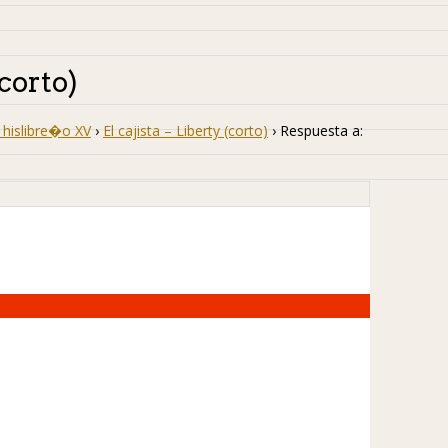
(corto)
hislibre�o XV
›
El cajista – Liberty (corto)
›
Respuesta a: