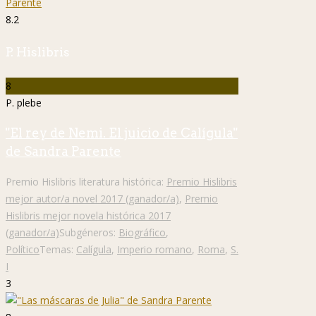
8.2
P. Hislibris
8
P. plebe
"El rey de Nemi. El juicio de Calígula"
de Sandra Parente
Premio Hislibris literatura histórica:
Premio Hislibris
mejor autor/a novel 2017 (ganador/a)
,
Premio
Hislibris mejor novela histórica 2017
(ganador/a)
Subgéneros:
Biográfico
,
Político
Temas:
Calígula
,
Imperio romano
,
Roma
,
S.
I
3