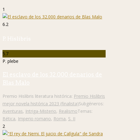
1
6.2
P. Hislibris
5.7
P. plebe
El esclavo de los 32.000 denarios de
Blas Malo
Premio Hislibris literatura histórica:
Premio Hislibris
mejor novela histórica 2023 (finalista)
Subgéneros:
Aventuras
,
Intriga-Misterio
,
Realismo
Temas:
Bética
,
Imperio romano
,
Roma
,
S. II
2