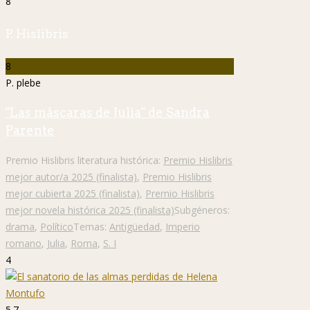
8
P. Hislibris
8
P. plebe
"Las máscaras de Julia" de Sandra
Parente
Premio Hislibris literatura histórica:
Premio Hislibris
mejor autor/a 2025 (finalista)
,
Premio Hislibris
mejor cubierta 2025 (finalista)
,
Premio Hislibris
mejor novela histórica 2025 (finalista)
Subgéneros:
drama
,
Político
Temas:
Antigüedad
,
Imperio
romano
,
Julia
,
Roma
,
S. I
4
5.7