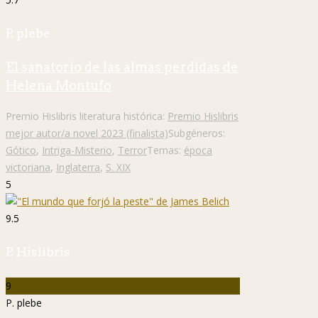
P. plebe
El sanatorio de las almas perdidas de
Helena Montufo
Premio Hislibris literatura histórica:
Premio Hislibris
mejor autor/a novel 2023 (finalista)
Subgéneros:
Gótico
,
Intriga-Misterio
,
Terror
Temas:
época
victoriana
,
Inglaterra
,
S. XIX
5
9.5
P. Hislibris
9
P. plebe