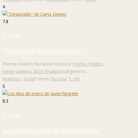
4
7.8
P. plebe
"Despejado" de Carys Davies
Premio Hislibris literatura histórica:
Premio Hislibris
mejor cubierta 2025 (finalista)
Subgéneros:
Realismo
,
Social
Temas:
Escocia
,
S. XIX
5
8.3
P. plebe
Los idus de enero de Javier Negrete