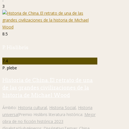
3
8.5
P. Hislibris
7.4
P. plebe
Historia de China. El retrato de una
de las grandes civilizaciones de la
historia de Michael Wood
Ámbito:
Historia cultural
,
Historia Social
,
Historia
universal
Premio Hislibris literatura histórica:
Mejor
obra de no ficción histórica 2023
(finalista)
Subgéneros:
Divulgativo
Temas:
China