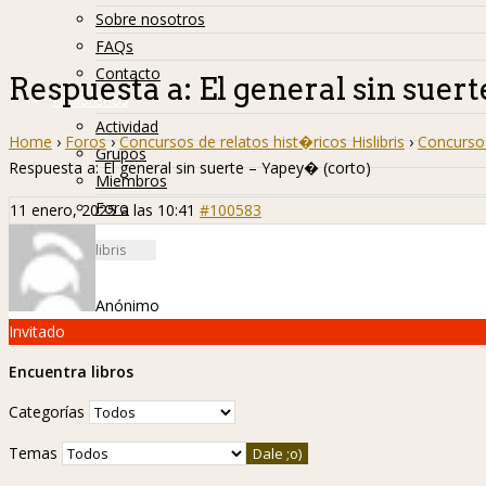
Sobre nosotros
FAQs
Contacto
Respuesta a: El general sin suer
Hislibreños
Actividad
Home
›
Foros
›
Concursos de relatos hist�ricos Hislibris
›
Concurso 
Grupos
Respuesta a: El general sin suerte – Yapey� (corto)
Miembros
Foro
11 enero, 2025 a las 10:41
#100583
Anónimo
Invitado
Encuentra libros
Categorías
Temas