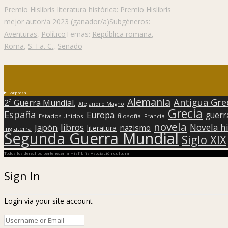
Premio Hislibris literatura histórica:
Premio Hislibris
mejor autor/a 2023 (ganador/a)
Subgéneros:
Aventuras
,
Político
Temas:
República romana
,
Roma
,
S. I a. C.
,
Senado
Sorpresa
Alemania
Antigua Gre
2ª Guerra Mundial.
Alejandro Magno
Grecia
España
Europa
guerr
Estados Unidos
filosofía
Francia
novela
libros
Japón
Novela hi
nazismo
literatura
Inglaterra
Segunda Guerra Mundial
Siglo XIX
Todos los derechos pertenecen a Hislibris Asociación cultural
Sign In
Login via your site account