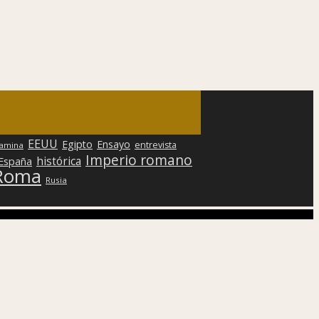
EEUU
Egipto
Ensayo
entrevista
lamina
Imperio romano
histórica
 España
Roma
Rusia