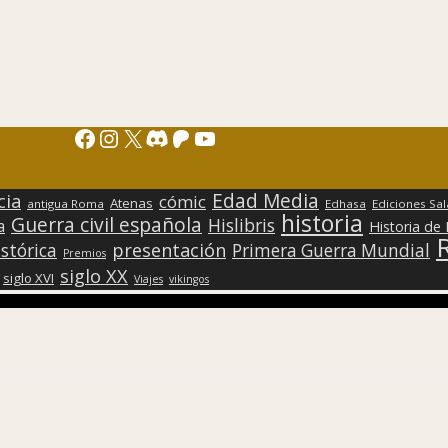
Facebook
Instagram
X
Discord
Patreon
YouTube
Edad Media
cia
cómic
Atenas
antigua Roma
Edhasa
Ediciones Sa
historia
Guerra civil española
Hislibris
a
Historia de
presentación
stórica
Primera Guerra Mundial
Premios
siglo XX
siglo XVI
Viajes
vikingos