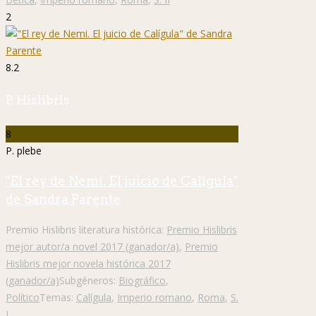
2
8.2
P. Hislibris
8
P. plebe
"El rey de Nemi. El juicio de Calígula"
de Sandra Parente
Premio Hislibris literatura histórica:
Premio Hislibris
mejor autor/a novel 2017 (ganador/a)
,
Premio
Hislibris mejor novela histórica 2017
(ganador/a)
Subgéneros:
Biográfico
,
Político
Temas:
Calígula
,
Imperio romano
,
Roma
,
S.
I