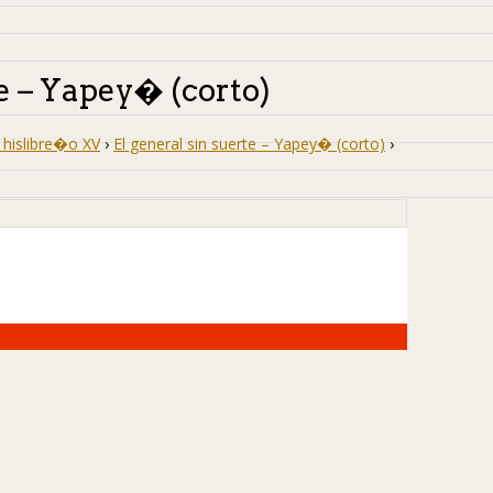
te – Yapey� (corto)
hislibre�o XV
›
El general sin suerte – Yapey� (corto)
›