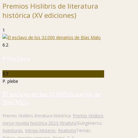
Premios Hislibris de literatura
histórica (XV ediciones)
1
6.2
P. Hislibris
5.7
P. plebe
El esclavo de los 32.000 denarios de
Blas Malo
Premio Hislibris literatura histórica:
Premio Hislibris
mejor novela histórica 2023 (finalista)
Subgéneros:
Aventuras
,
Intriga-Misterio
,
Realismo
Temas:
Bética
,
Imperio romano
,
Roma
,
S. II