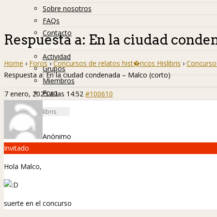
Sobre nosotros
FAQs
Contacto
Respuesta a: En la ciudad conde
Hislibreños
Actividad
Home
›
Foros
›
Concursos de relatos hist�ricos Hislibris
›
Concurso 
Grupos
Respuesta a: En la ciudad condenada – Malco (corto)
Miembros
Foro
7 enero, 2025 a las 14:52
#100610
Anónimo
Invitado
Hola Malco,
suerte en el concurso