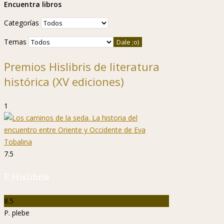
Encuentra libros
Categorías
Temas
Premios Hislibris de literatura
histórica (XV ediciones)
1
7.5
P. Hislibris
8.5
P. plebe