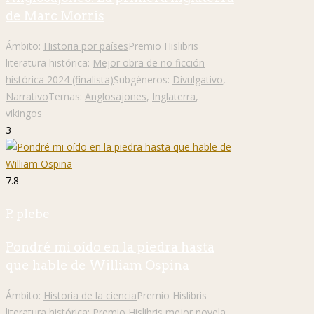
de Marc Morris
Ámbito:
Historia por países
Premio Hislibris
literatura histórica:
Mejor obra de no ficción
histórica 2024 (finalista)
Subgéneros:
Divulgativo
,
Narrativo
Temas:
Anglosajones
,
Inglaterra
,
vikingos
3
7.8
P. plebe
Pondré mi oído en la piedra hasta
que hable de William Ospina
Ámbito:
Historia de la ciencia
Premio Hislibris
literatura histórica:
Premio Hislibris mejor novela