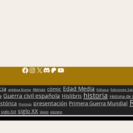
Facebook
Instagram
X
Discord
Patreon
YouTube
Edad Media
cia
cómic
Atenas
antigua Roma
Edhasa
Ediciones Sa
historia
Guerra civil española
Hislibris
a
Historia de
presentación
stórica
Primera Guerra Mundial
Premios
siglo XX
siglo XVI
Viajes
vikingos