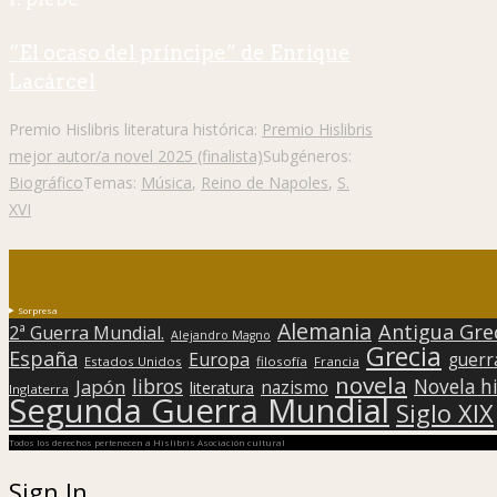
“El ocaso del príncipe” de Enrique
Lacárcel
Premio Hislibris literatura histórica:
Premio Hislibris
mejor autor/a novel 2025 (finalista)
Subgéneros:
Biográfico
Temas:
Música
,
Reino de Napoles
,
S.
XVI
Sorpresa
Alemania
Antigua Gre
2ª Guerra Mundial.
Alejandro Magno
Grecia
España
Europa
guerr
Estados Unidos
filosofía
Francia
novela
libros
Japón
Novela hi
nazismo
literatura
Inglaterra
Segunda Guerra Mundial
Siglo XIX
Todos los derechos pertenecen a Hislibris Asociación cultural
Sign In