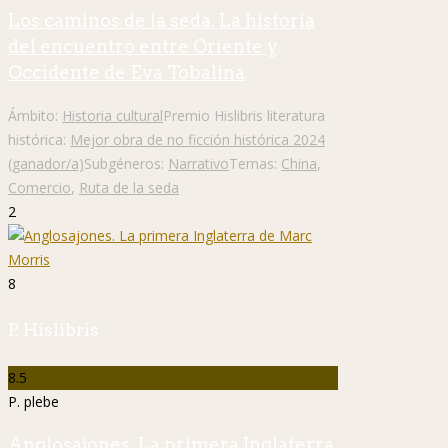
Los caminos de la seda. La historia
del encuentro entre Oriente y
Occidente de Eva Tobalina
Ámbito:
Historia cultural
Premio Hislibris literatura
histórica:
Mejor obra de no ficción histórica 2024
(ganador/a)
Subgéneros:
Narrativo
Temas:
China
,
Comercio
,
Ruta de la seda
2
8
P. Hislibris
8.5
P. plebe
Anglosajones. La primera Inglaterra