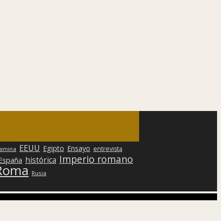
EEUU
Egipto
Ensayo
entrevista
lamina
Imperio romano
histórica
 España
Roma
Rusia