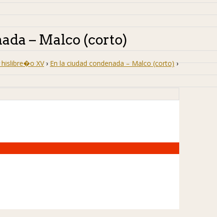
nada – Malco (corto)
hislibre�o XV
›
En la ciudad condenada – Malco (corto)
›