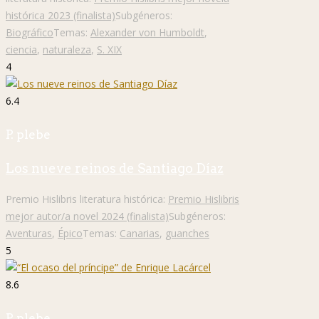
histórica 2023 (finalista)
Subgéneros:
Biográfico
Temas:
Alexander von Humboldt
,
ciencia
,
naturaleza
,
S. XIX
4
6.4
P. plebe
Los nueve reinos de Santiago Díaz
Premio Hislibris literatura histórica:
Premio Hislibris
mejor autor/a novel 2024 (finalista)
Subgéneros:
Aventuras
,
Épico
Temas:
Canarias
,
guanches
5
8.6
P. plebe